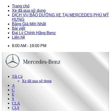
Trang chủ
Xe đã qua sử dụng
DỊCH VỤ BÃO DƯỠNG XE TẠI MERCEDES PHÚ MỸ
HƯNG
Bảng Giá Mới Nhất
Bài viết
Đại Lý Chính Hãng Benz
Liên hệ
8:00 AM - 19:00 PM
Tất Cả
Xe đã qua sử dụng
A
C
E
S
CLA
CLS