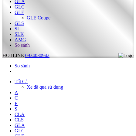
GLA
GLC
GLE
GLE Coupe
GLS
SL
SLK
AMG
So sánh
HOTLINE
0934030942
So sánh
Tất Cả
Xe đã qua sử dụng
A
C
E
S
CLA
CLS
GLA
GLC