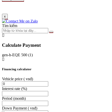
x
Tìm kiếm
Calculate Payment
gen-h-EQE 500 (1)
Financing calculator
Vehicle price
( vnđ)
Interest rate
(%)
Period
(month)
Down Payment
( vnđ)