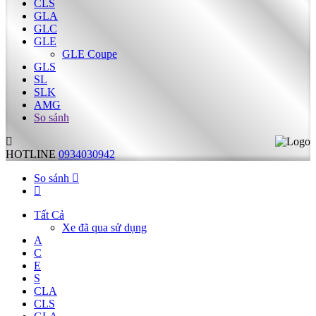
CLS
GLA
GLC
GLE
GLE Coupe
GLS
SL
SLK
AMG
So sánh
HOTLINE
0934030942
So sánh
Tất Cả
Xe đã qua sử dụng
A
C
E
S
CLA
CLS