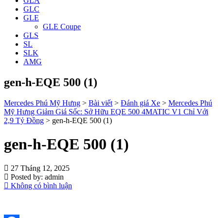
GLA
GLC
GLE
GLE Coupe
GLS
SL
SLK
AMG
gen-h-EQE 500 (1)
Mercedes Phú Mỹ Hưng
>
Bài viết
>
Đánh giá Xe
>
Mercedes Phú
Mỹ Hưng Giảm Giá Sốc: Sở Hữu EQE 500 4MATIC V1 Chỉ Với
2,9 Tỷ Đồng
>
gen-h-EQE 500 (1)
gen-h-EQE 500 (1)
27 Tháng 12, 2025
Posted by:
admin
Không có bình luận