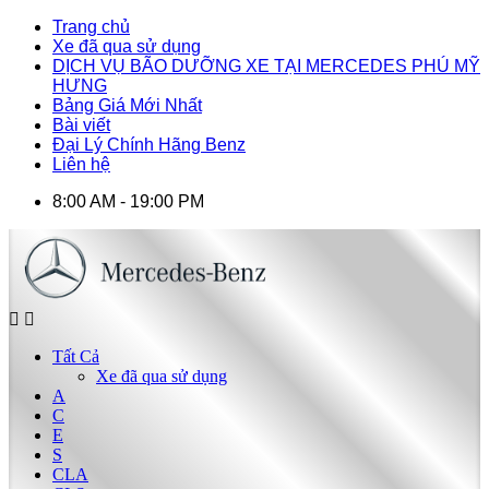
Trang chủ
Xe đã qua sử dụng
DỊCH VỤ BÃO DƯỠNG XE TẠI MERCEDES PHÚ MỸ
HƯNG
Bảng Giá Mới Nhất
Bài viết
Đại Lý Chính Hãng Benz
Liên hệ
8:00 AM - 19:00 PM
Tất Cả
Xe đã qua sử dụng
A
C
E
S
CLA