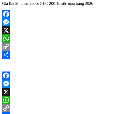
Giá lăn bánh mercedes GLC 200 4matic màu trắng 2026
Facebook
Messenger
X
WhatsApp
Copy
Link
Share
Facebook
Messenger
X
WhatsApp