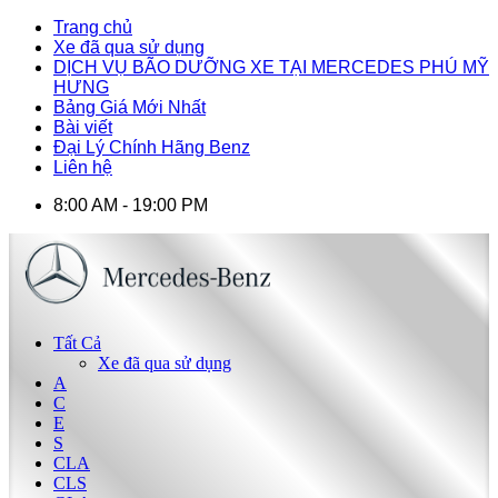
Trang chủ
Xe đã qua sử dụng
DỊCH VỤ BÃO DƯỠNG XE TẠI MERCEDES PHÚ MỸ
HƯNG
Bảng Giá Mới Nhất
Bài viết
Đại Lý Chính Hãng Benz
Liên hệ
8:00 AM - 19:00 PM
Tất Cả
Xe đã qua sử dụng
A
C
E
S
CLA
CLS