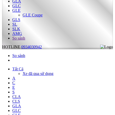
GLA
GLC
GLE
GLE Coupe
GLS
SL
SLK
AMG
So sánh
HOTLINE
0934030942
So sánh
Tất Cả
Xe đã qua sử dụng
A
C
E
S
CLA
CLS
GLA
GLC