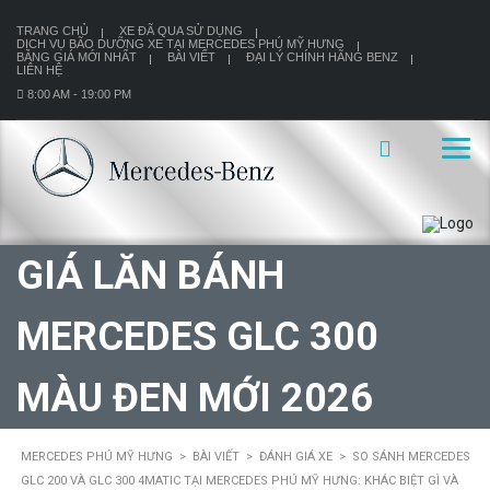
TRANG CHỦ
XE ĐÃ QUA SỬ DỤNG
DỊCH VỤ BÃO DƯỠNG XE TẠI MERCEDES PHÚ MỸ HƯNG
BẢNG GIÁ MỚI NHẤT
BÀI VIẾT
ĐẠI LÝ CHÍNH HÃNG BENZ
LIÊN HỆ
8:00 AM - 19:00 PM
GIÁ LĂN BÁNH
MERCEDES GLC 300
MÀU ĐEN MỚI 2026
MERCEDES PHÚ MỸ HƯNG
>
BÀI VIẾT
>
ĐÁNH GIÁ XE
>
SO SÁNH MERCEDES
GLC 200 VÀ GLC 300 4MATIC TẠI MERCEDES PHÚ MỸ HƯNG: KHÁC BIỆT GÌ VÀ