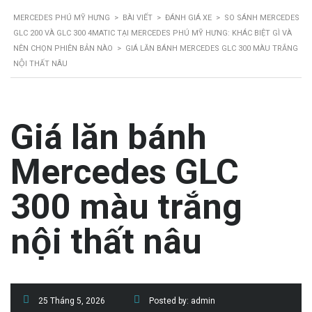
MERCEDES PHÚ MỸ HƯNG
>
BÀI VIẾT
>
ĐÁNH GIÁ XE
>
SO SÁNH MERCEDES
GLC 200 VÀ GLC 300 4MATIC TẠI MERCEDES PHÚ MỸ HƯNG: KHÁC BIỆT GÌ VÀ
NÊN CHỌN PHIÊN BẢN NÀO
>
GIÁ LĂN BÁNH MERCEDES GLC 300 MÀU TRẮNG
NỘI THẤT NÂU
Giá lăn bánh
Mercedes GLC
300 màu trắng
nội thất nâu
25 Tháng 5, 2026
Posted by:
admin