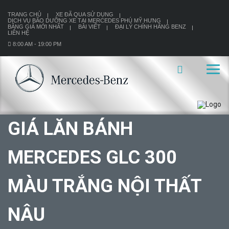
TRANG CHỦ
XE ĐÃ QUA SỬ DỤNG
DỊCH VỤ BÃO DƯỠNG XE TẠI MERCEDES PHÚ MỸ HƯNG
BẢNG GIÁ MỚI NHẤT
BÀI VIẾT
ĐẠI LÝ CHÍNH HÃNG BENZ
LIÊN HỆ
8:00 AM - 19:00 PM
GIÁ LĂN BÁNH
MERCEDES GLC 300
MÀU TRẮNG NỘI THẤT
NÂU