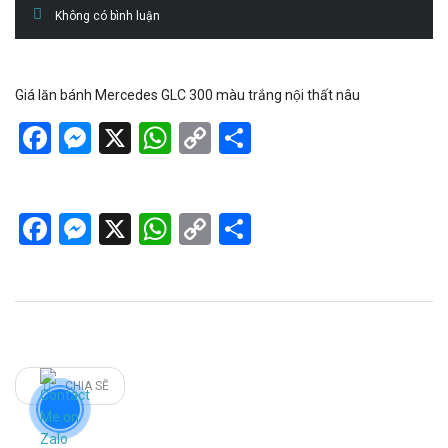
Không có bình luận
Giá lăn bánh Mercedes GLC 300 màu trắng nội thất nâu
Facebook
Messenger
X
WhatsApp
Copy
Share
Link
Facebook
Messenger
X
WhatsApp
Copy
Share
Link
CHIA SẼ