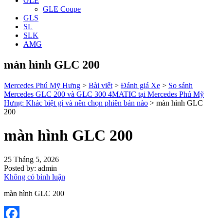
GLE
GLE Coupe
GLS
SL
SLK
AMG
màn hình GLC 200
Mercedes Phú Mỹ Hưng
>
Bài viết
>
Đánh giá Xe
>
So sánh
Mercedes GLC 200 và GLC 300 4MATIC tại Mercedes Phú Mỹ
Hưng: Khác biệt gì và nên chọn phiên bản nào
>
màn hình GLC
200
màn hình GLC 200
25 Tháng 5, 2026
Posted by:
admin
Không có bình luận
màn hình GLC 200