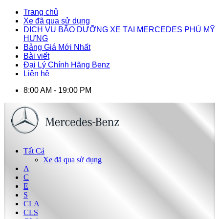
Trang chủ
Xe đã qua sử dụng
DỊCH VỤ BÃO DƯỠNG XE TẠI MERCEDES PHÚ MỸ
HƯNG
Bảng Giá Mới Nhất
Bài viết
Đại Lý Chính Hãng Benz
Liên hệ
8:00 AM - 19:00 PM
Tất Cả
Xe đã qua sử dụng
A
C
E
S
CLA
CLS