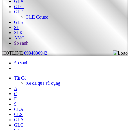
GLA
GLC
GLE
GLE Coupe
GLS
SL
SLK
AMG
So sánh
HOTLINE
0934030942
So sánh
Tất Cả
Xe đã qua sử dụng
A
C
E
S
CLA
CLS
GLA
GLC