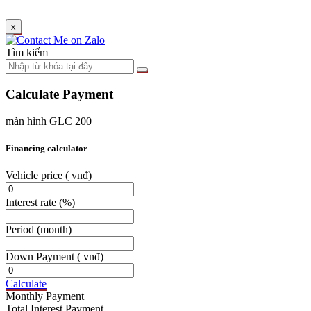
x
Tìm kiếm
Calculate Payment
màn hình GLC 200
Financing calculator
Vehicle price
( vnđ)
Interest rate
(%)
Period
(month)
Down Payment
( vnđ)
Calculate
Monthly Payment
Total Interest Payment