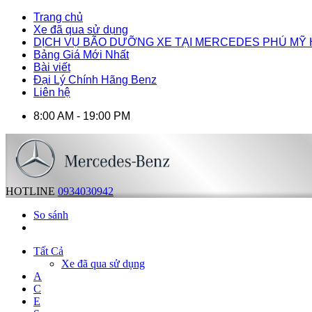
Trang chủ
Xe đã qua sử dụng
DỊCH VỤ BÃO DƯỠNG XE TẠI MERCEDES PHÚ MỸ
Bảng Giá Mới Nhất
Bài viết
Đại Lý Chính Hãng Benz
Liên hệ
8:00 AM - 19:00 PM
HOTLINE
0934030942
So sánh
Tất Cả
Xe đã qua sử dụng
A
C
E