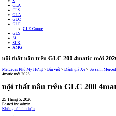
S
CLA
CLS
GLA
GLC
GLE
GLE Coupe
GLS
SL
SLK
AMG
nội thất nâu trên GLC 200 4matic mới 202
Mercedes Phú Mỹ Hưng
>
Bài viết
>
Đánh giá Xe
>
So sánh Merced
4matic mới 2026
nội thất nâu trên GLC 200 4mat
25 Tháng 5, 2026
Posted by:
admin
Không có bình luận