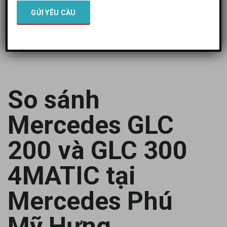
MERCEDES PHÚ MỸ HƯNG
>
BÀI VIẾT
>
ĐÁNH GIÁ XE
>
SO SÁNH
MERCEDES GLC 200 VÀ GLC 300 4MATIC TẠI MERCEDES PHÚ MỸ HƯNG:
KHÁC BIỆT GÌ VÀ NÊN CHỌN PHIÊN BẢN NÀO
>
SO SÁNH MERCEDES GLC
200 VÀ GLC 300 4MATIC TẠI MERCEDES PHÚ MỸ HƯNG
So sánh
Mercedes GLC
200 và GLC 300
4MATIC tại
Mercedes Phú
Mỹ Hưng