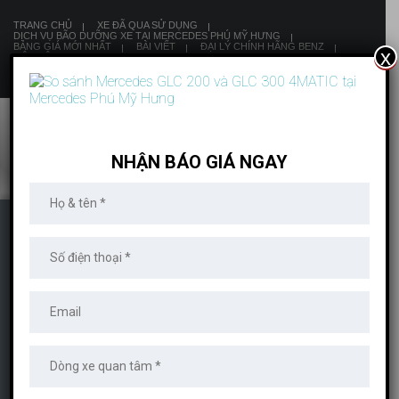
TRANG CHỦ
XE ĐÃ QUA SỬ DỤNG
DỊCH VỤ BÃO DƯỠNG XE TẠI MERCEDES PHÚ MỸ HƯNG
BẢNG GIÁ MỚI NHẤT
BÀI VIẾT
ĐẠI LÝ CHÍNH HÃNG BENZ
x
LIÊN HỆ
8:00 AM - 19:00 PM
NHẬN BÁO GIÁ NGAY
SO SÁNH MERCEDES
GLC 200 VÀ GLC 300
4MATIC TẠI MERCEDES
PHÚ MỸ HƯNG