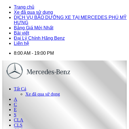
Trang chủ
Xe đã qua sử dụng
DỊCH VỤ BÃO DƯỠNG XE TẠI MERCEDES PHÚ MỸ
HƯNG
Bảng Giá Mới Nhất
Bài viết
Đại Lý Chính Hãng Benz
Liên hệ
8:00 AM - 19:00 PM
Tất Cả
Xe đã qua sử dụng
A
C
E
S
CLA
CLS