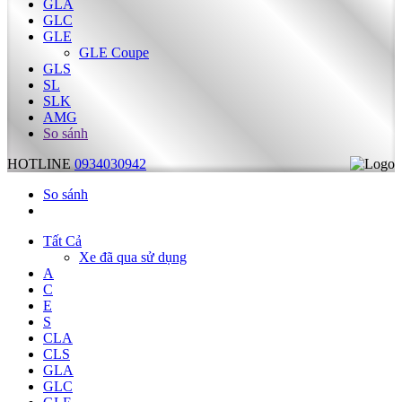
GLA
GLC
GLE
GLE Coupe
GLS
SL
SLK
AMG
So sánh
HOTLINE
0934030942
So sánh
Tất Cả
Xe đã qua sử dụng
A
C
E
S
CLA
CLS
GLA
GLC