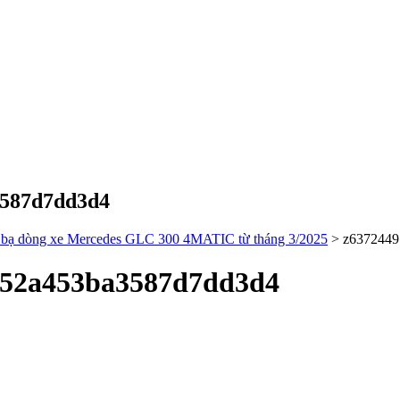
3587d7dd3d4
c bạ dòng xe Mercedes GLC 300 4MATIC từ tháng 3/2025
>
z6372449
752a453ba3587d7dd3d4