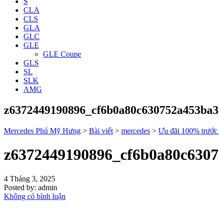
S
CLA
CLS
GLA
GLC
GLE
GLE Coupe
GLS
SL
SLK
AMG
z6372449190896_cf6b0a80c630752a453ba
Mercedes Phú Mỹ Hưng
>
Bài viết
>
mercedes
>
Ưu đãi 100% trướ
z6372449190896_cf6b0a80c630
4 Tháng 3, 2025
Posted by:
admin
Không có bình luận