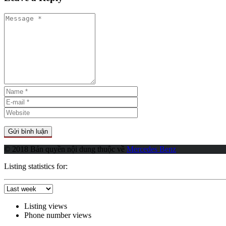
© 2018 Bản quyền nội dung thuộc về
Mercedes Benz
Listing statistics for:
Listing views
Phone number views