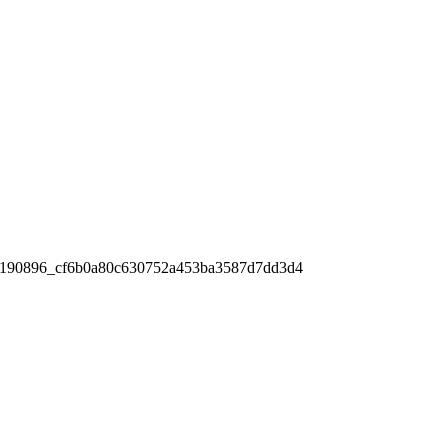
190896_cf6b0a80c630752a453ba3587d7dd3d4