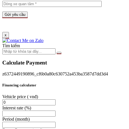
x
Tìm kiếm
Calculate Payment
z6372449190896_cf6b0a80c630752a453ba3587d7dd3d4
Financing calculator
Vehicle price
( vnđ)
Interest rate
(%)
Period
(month)