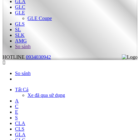
GLA
GLC
GLE
GLE Coupe
GLS
SL
SLK
AMG
So sánh
HOTLINE
0934030942
So sánh
Tất Cả
Xe đã qua sử dụng
A
C
E
S
CLA
CLS
GLA