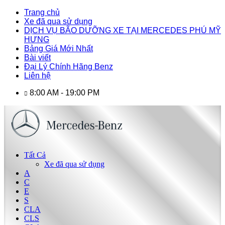
Trang chủ
Xe đã qua sử dụng
DỊCH VỤ BÃO DƯỠNG XE TẠI MERCEDES PHÚ MỸ
HƯNG
Bảng Giá Mới Nhất
Bài viết
Đại Lý Chính Hãng Benz
Liên hệ
8:00 AM - 19:00 PM
Tất Cả
Xe đã qua sử dụng
A
C
E
S
CLA
CLS