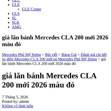
GLC
GLE
GLE Coupe
GLS
SL
SLK
AMG
giá lăn bánh Mercedes CLA 200 mới 2026
màu đỏ
Mercedes Phú Mỹ Hưng
>
Bài viết
>
Bảng Giá
>
Đánh giá chi tiết
xe điện Mercedes CLA 200 mới tại Mercedes Phú Mỹ Hưng
>
giá
lăn bánh Mercedes CLA 200 mới 2026 màu đỏ
giá lăn bánh Mercedes CLA
200 mới 2026 màu đỏ
7 Tháng 5, 2026
Posted by:
admin
Không có bình luận