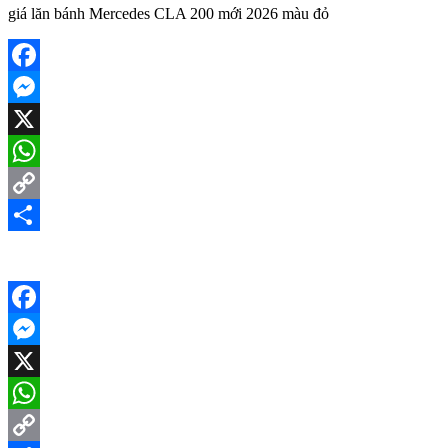
giá lăn bánh Mercedes CLA 200 mới 2026 màu đỏ
Facebook
Messenger
X
WhatsApp
Copy
Link
Share
Facebook
Messenger
X
WhatsApp