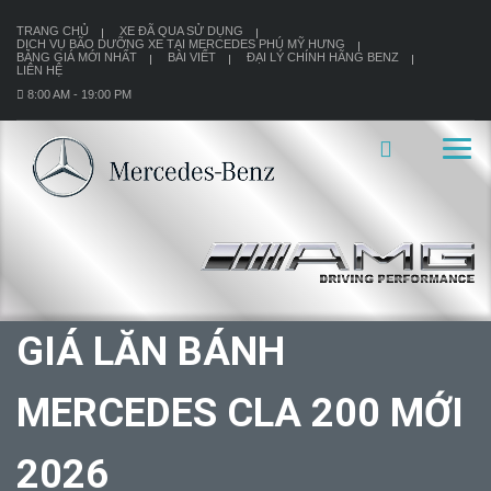
TRANG CHỦ
XE ĐÃ QUA SỬ DỤNG
DỊCH VỤ BÃO DƯỠNG XE TẠI MERCEDES PHÚ MỸ HƯNG
BẢNG GIÁ MỚI NHẤT
BÀI VIẾT
ĐẠI LÝ CHÍNH HÃNG BENZ
LIÊN HỆ
8:00 AM - 19:00 PM
GIÁ LĂN BÁNH
MERCEDES CLA 200 MỚI
2026