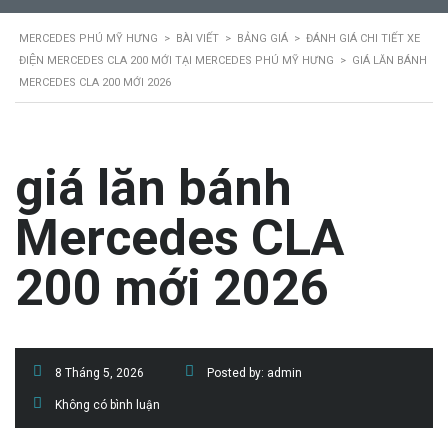
MERCEDES PHÚ MỸ HƯNG
>
BÀI VIẾT
>
BẢNG GIÁ
>
ĐÁNH GIÁ CHI TIẾT XE
ĐIỆN MERCEDES CLA 200 MỚI TẠI MERCEDES PHÚ MỸ HƯNG
>
GIÁ LĂN BÁNH
MERCEDES CLA 200 MỚI 2026
giá lăn bánh
Mercedes CLA
200 mới 2026
8 Tháng 5, 2026
Posted by:
admin
Không có bình luận