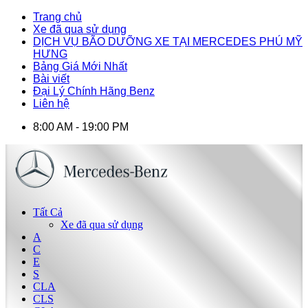
Trang chủ
Xe đã qua sử dụng
DỊCH VỤ BÃO DƯỠNG XE TẠI MERCEDES PHÚ MỸ
HƯNG
Bảng Giá Mới Nhất
Bài viết
Đại Lý Chính Hãng Benz
Liên hệ
8:00 AM - 19:00 PM
Tất Cả
Xe đã qua sử dụng
A
C
E
S
CLA
CLS