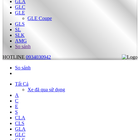
GLA
GLC
GLE
GLE Coupe
GLS
SL
SLK
AMG
So sánh
HOTLINE
0934030942
So sánh
Tất Cả
Xe đã qua sử dụng
A
C
E
S
CLA
CLS
GLA
GLC