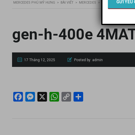
MERCEDES PHÚ MỸ HƯNG
>
BÀI VIẾT
>
MERCEDES
>
GIÁ LĂN BÁNH CHÍ
gen-h-400e 4MAT
17 Tháng 12, 2025
Posted by:
admin
Facebook
Messenger
X
WhatsApp
Copy
Share
Link