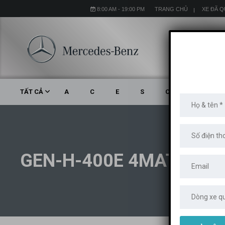
8:00 AM - 19:00 PM
TRANG CHỦ
XE ĐÃ 
TẤT CẢ
A
C
E
S
CLA
CLS
GEN-H-400E 4MATIC (3)