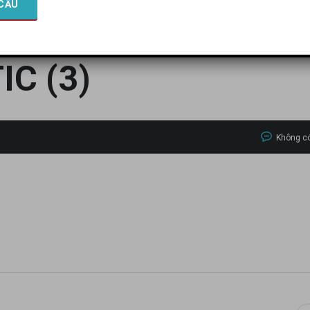
NH THỨC MẪU XE MERCEDES GLE 400E 4MATIC
>
GEN-H-400E 4MATIC (3)
IC (3)
Không có