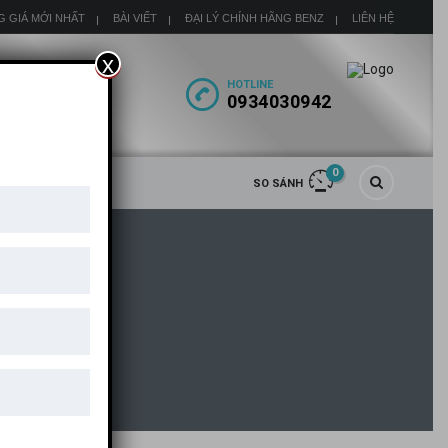
G GIÁ MỚI NHẤT
BÀI VIẾT
ĐẠI LÝ CHÍNH HÃNG BENZ
LIÊN HỆ
x
HOTLINE
0934030942
0
SO SÁNH