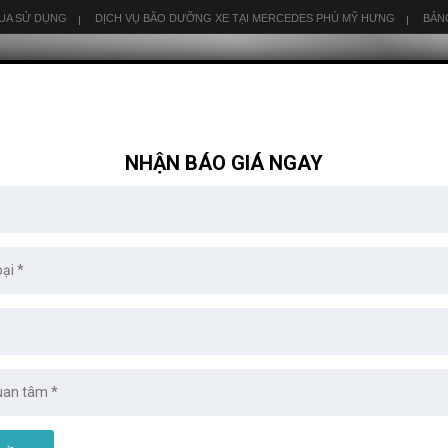
QUA SỬ DỤNG
DỊCH VỤ BÃO DƯỠNG XE TẠI MERCEDES PHÚ MỸ HƯNG
BẢN
NHẬN BÁO GIÁ NGAY
GLA
GLC
GLE
GLS
SL
SLK
AMG