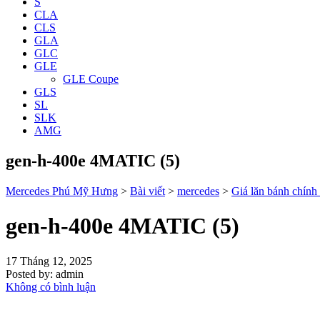
S
CLA
CLS
GLA
GLC
GLE
GLE Coupe
GLS
SL
SLK
AMG
gen-h-400e 4MATIC (5)
Mercedes Phú Mỹ Hưng
>
Bài viết
>
mercedes
>
Giá lăn bánh chi
gen-h-400e 4MATIC (5)
17 Tháng 12, 2025
Posted by:
admin
Không có bình luận