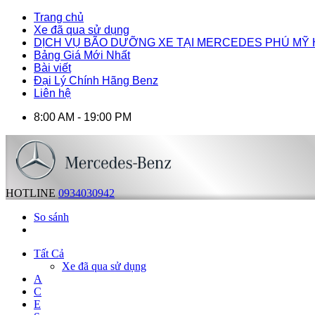
Trang chủ
Xe đã qua sử dụng
DỊCH VỤ BÃO DƯỠNG XE TẠI MERCEDES PHÚ MỸ
Bảng Giá Mới Nhất
Bài viết
Đại Lý Chính Hãng Benz
Liên hệ
8:00 AM - 19:00 PM
HOTLINE
0934030942
So sánh
Tất Cả
Xe đã qua sử dụng
A
C
E