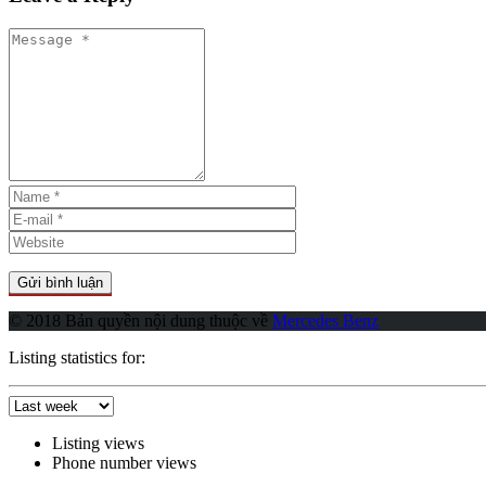
© 2018 Bản quyền nội dung thuộc về
Mercedes Benz
Listing statistics for:
Listing views
Phone number views