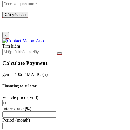
x
Tìm kiếm
Calculate Payment
gen-h-400e 4MATIC (5)
Financing calculator
Vehicle price
( vnđ)
Interest rate
(%)
Period
(month)