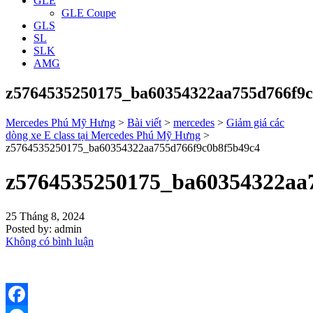
GLE
GLE Coupe
GLS
SL
SLK
AMG
z5764535250175_ba60354322aa755d766f9c
Mercedes Phú Mỹ Hưng
>
Bài viết
>
mercedes
>
Giảm giá các
dòng xe E class tại Mercedes Phú Mỹ Hưng
>
z5764535250175_ba60354322aa755d766f9c0b8f5b49c4
z5764535250175_ba60354322aa
25 Tháng 8, 2024
Posted by:
admin
Không có bình luận