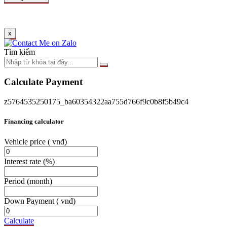
x
Tìm kiếm
Calculate Payment
z5764535250175_ba60354322aa755d766f9c0b8f5b49c4
Financing calculator
Vehicle price
( vnđ)
Interest rate
(%)
Period
(month)
Down Payment
( vnđ)
Calculate