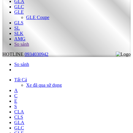
GLA
GLC
GLE
GLE Coupe
GLS
SL
SLK
AMG
So sánh
HOTLINE
0934030942
So sánh
Tất Cả
Xe đã qua sử dụng
A
C
E
S
CLA
CLS
GLA
GLC