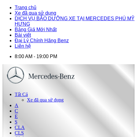
Trang chủ
Xe đã qua sử dụng
DỊCH VỤ BÃO DƯỠNG XE TẠI MERCEDES PHÚ MỸ
HƯNG
Bảng Giá Mới Nhất
Bài viết
Đại Lý Chính Hãng Benz
Liên hệ
8:00 AM - 19:00 PM
Tất Cả
Xe đã qua sử dụng
A
C
E
S
CLA
CLS