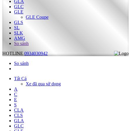
GLA
GLC
GLE
GLE Coupe
GLS
SL
SLK
AMG
So sánh
HOTLINE
0934030942
So sánh
Tất Cả
Xe đã qua sử dụng
A
C
E
S
CLA
CLS
GLA
GLC