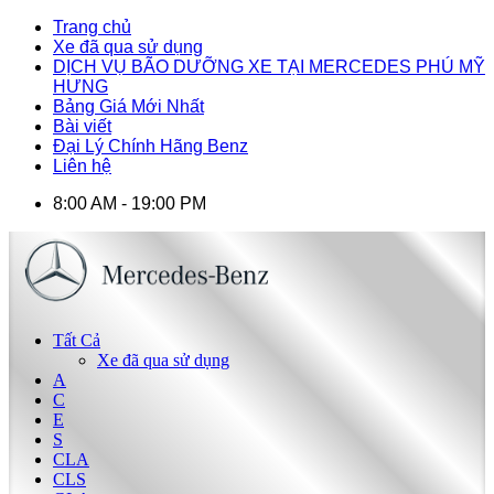
Trang chủ
Xe đã qua sử dụng
DỊCH VỤ BÃO DƯỠNG XE TẠI MERCEDES PHÚ MỸ
HƯNG
Bảng Giá Mới Nhất
Bài viết
Đại Lý Chính Hãng Benz
Liên hệ
8:00 AM - 19:00 PM
Tất Cả
Xe đã qua sử dụng
A
C
E
S
CLA
CLS