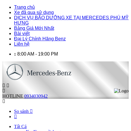
Trang chủ
Xe đã qua sử dụng
DỊCH VỤ BÃO DƯỠNG XE TẠI MERCEDES PHÚ MỸ
HƯNG
Bảng Giá Mới Nhất
Bài viết
Đại Lý Chính Hãng Benz
Liên hệ
8:00 AM - 19:00 PM
HOTLINE
0934030942
So sánh
Tất Cả