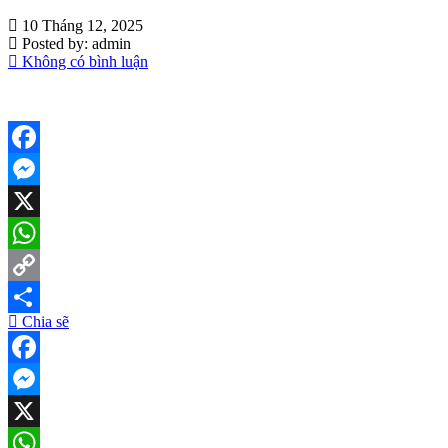
10 Tháng 12, 2025
Posted by:
admin
Không có bình luận
Facebook
Messenger
X
WhatsApp
Copy
Chia sẽ
Link
Share
Facebook
Messenger
X