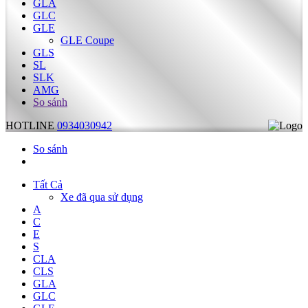
GLA
GLC
GLE
GLE Coupe
GLS
SL
SLK
AMG
So sánh
HOTLINE
0934030942
So sánh
Tất Cả
Xe đã qua sử dụng
A
C
E
S
CLA
CLS
GLA
GLC