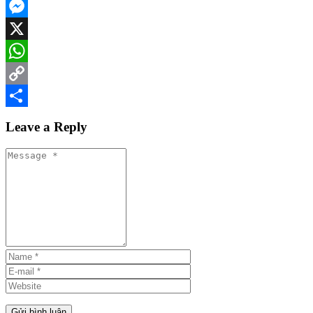
Facebook
Messenger
X
WhatsApp
Copy
Link
Share
Leave a Reply