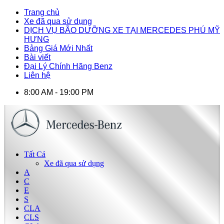
Trang chủ
Xe đã qua sử dụng
DỊCH VỤ BÃO DƯỠNG XE TẠI MERCEDES PHÚ MỸ
HƯNG
Bảng Giá Mới Nhất
Bài viết
Đại Lý Chính Hãng Benz
Liên hệ
8:00 AM - 19:00 PM
Tất Cả
Xe đã qua sử dụng
A
C
E
S
CLA
CLS