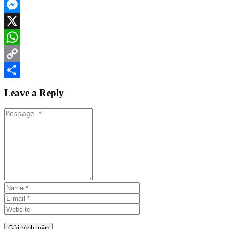
Facebook
Messenger
X
WhatsApp
Copy
Link
Share
Leave a Reply