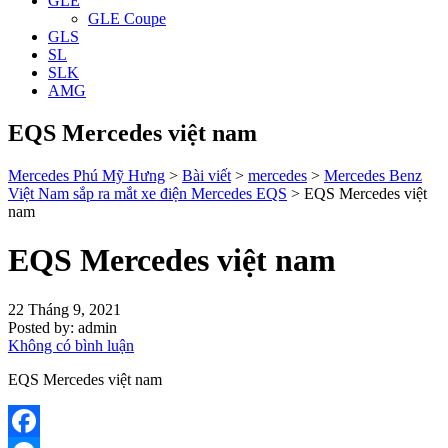
GLE
GLE Coupe
GLS
SL
SLK
AMG
EQS Mercedes việt nam
Mercedes Phú Mỹ Hưng
>
Bài viết
>
mercedes
>
Mercedes Benz
Việt Nam sắp ra mắt xe điện Mercedes EQS
>
EQS Mercedes việt
nam
EQS Mercedes việt nam
22 Tháng 9, 2021
Posted by:
admin
Không có bình luận
EQS Mercedes việt nam