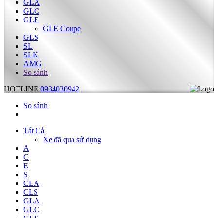
GLA
GLC
GLE
GLE Coupe
GLS
SL
SLK
AMG
So sánh
HOTLINE
0934030942
So sánh
Tất Cả
Xe đã qua sử dụng
A
C
E
S
CLA
CLS
GLA
GLC