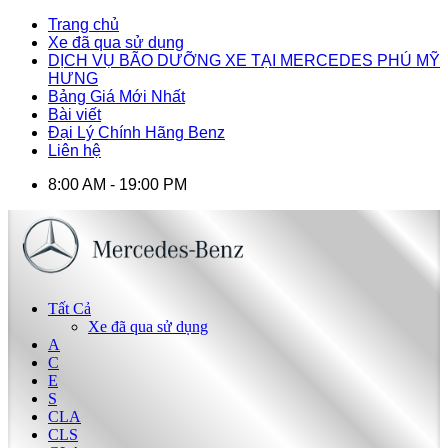
Trang chủ
Xe đã qua sử dụng
DỊCH VỤ BÃO DƯỠNG XE TẠI MERCEDES PHÚ MỸ
HƯNG
Bảng Giá Mới Nhất
Bài viết
Đại Lý Chính Hãng Benz
Liên hệ
8:00 AM - 19:00 PM
Tất Cả
Xe đã qua sử dụng
A
C
E
S
CLA
CLS