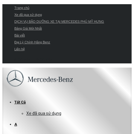
Trang chủ
Xe đã qua sử dụng
DỊCH VỤ BÃO DƯỠNG XE TẠI MERCEDES PHÚ MỸ HƯNG
Bảng Giá Mới Nhất
Bài viết
Đại Lý Chính Hãng Benz
Liên hệ
8:00 AM - 19:00 PM
Tất Cả
Xe đã qua sử dụng
A