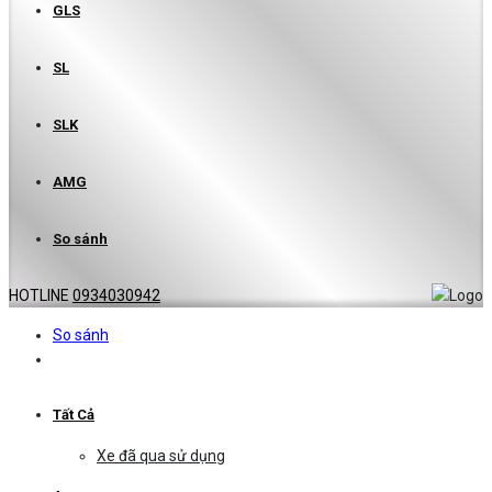
GLS
SL
SLK
AMG
So sánh
HOTLINE
0934030942
So sánh
Tất Cả
Xe đã qua sử dụng