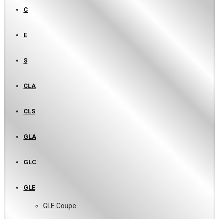
C
E
S
CLA
CLS
GLA
GLC
GLE
GLE Coupe