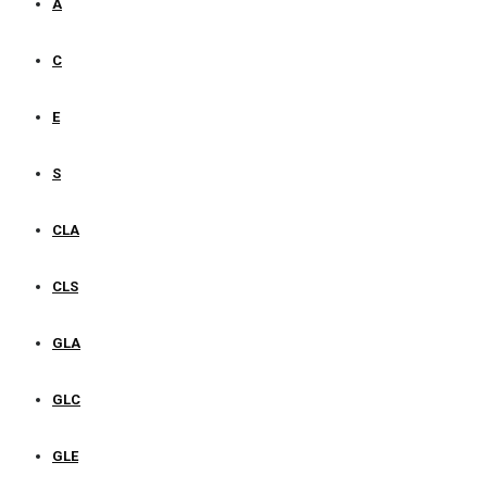
A
C
E
S
CLA
CLS
GLA
GLC
GLE