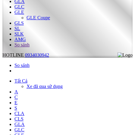
GLA
GLC
GLE
GLE Coupe
GLS
SL
SLK
AMG
So sánh
HOTLINE
0934030942
So sánh
Tất Cả
Xe đã qua sử dụng
A
C
E
S
CLA
CLS
GLA
GLC