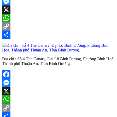
Facebook
Messenger
X
WhatsApp
Copy
Link
Share
Địa chỉ : Số 4 The Canary, Đại Lộ Bình Dương, Phường Bình Hoà,
Thành phố Thuận An, Tỉnh Bình Dương.
Facebook
Messenger
X
WhatsApp
Copy