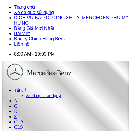
Trang chủ
Xe đã qua sử dụng
DỊCH VỤ BÃO DƯỠNG XE TẠI MERCEDES PHÚ MỸ
HƯNG
Bảng Giá Mới Nhất
Bài viết
Đại Lý Chính Hãng Benz
Liên hệ
8:00 AM - 19:00 PM
Tất Cả
Xe đã qua sử dụng
A
C
E
S
CLA
CLS