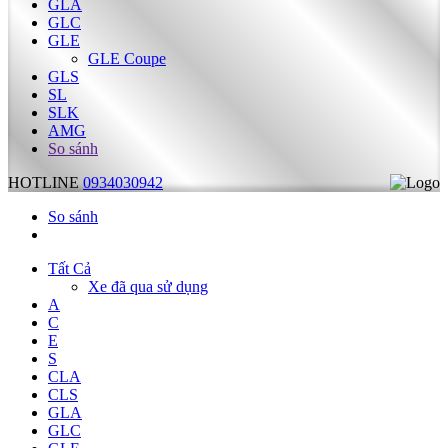
GLA
GLC
GLE
GLE Coupe
GLS
SL
SLK
AMG
So sánh
HOTLINE
0934030942
So sánh
Tất Cả
Xe đã qua sử dụng
A
C
E
S
CLA
CLS
GLA
GLC