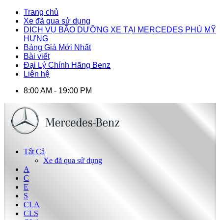
Trang chủ
Xe đã qua sử dụng
DỊCH VỤ BÃO DƯỠNG XE TẠI MERCEDES PHÚ MỸ
HƯNG
Bảng Giá Mới Nhất
Bài viết
Đại Lý Chính Hãng Benz
Liên hệ
8:00 AM - 19:00 PM
Tất Cả
Xe đã qua sử dụng
A
C
E
S
CLA
CLS