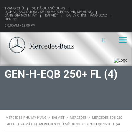
TRANG CHỦ
XE ĐÃ QUA SỬ DỤNG
DỊCH VỤ BÃO DƯỠNG XE TẠI MERCEDES PHÚ MỸ HƯNG
BẢNG GIÁ MỚI NHẤT
BÀI VIẾT
ĐẠI LÝ CHÍNH HÃNG BENZ
LIÊN HỆ
8:00 AM - 19:00 PM
GEN-H-EQB 250+ FL (4)
MERCEDES PHÚ MỸ HƯNG
>
BÀI VIẾT
>
MERCEDES
>
MERCEDES EQB 250
FACELIFT RA MẮT TẠI MERCEDES PHÚ MỸ HƯNG
>
GEN-H-EQB 250+ FL (4)