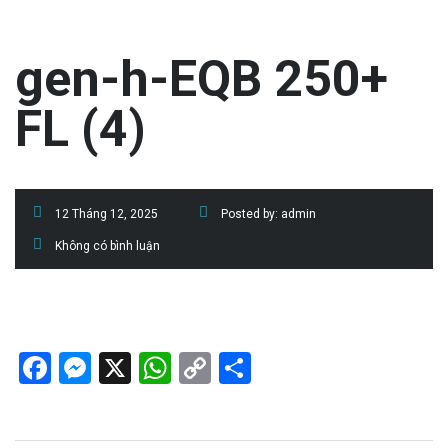
gen-h-EQB 250+
FL (4)
12 Tháng 12, 2025
Posted by:
admin
Không có bình luận
Facebook
Messenger
X
WhatsApp
Copy
Share
Link