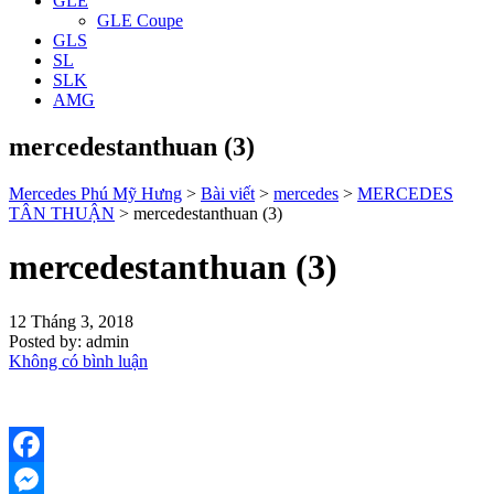
GLE
GLE Coupe
GLS
SL
SLK
AMG
mercedestanthuan (3)
Mercedes Phú Mỹ Hưng
>
Bài viết
>
mercedes
>
MERCEDES
TÂN THUẬN
>
mercedestanthuan (3)
mercedestanthuan (3)
12 Tháng 3, 2018
Posted by:
admin
Không có bình luận
Facebook