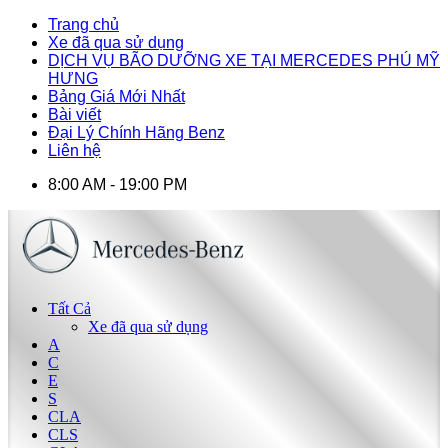
Trang chủ
Xe đã qua sử dụng
DỊCH VỤ BÃO DƯỠNG XE TẠI MERCEDES PHÚ MỸ
HƯNG
Bảng Giá Mới Nhất
Bài viết
Đại Lý Chính Hãng Benz
Liên hệ
8:00 AM - 19:00 PM
Tất Cả
Xe đã qua sử dụng
A
C
E
S
CLA
CLS