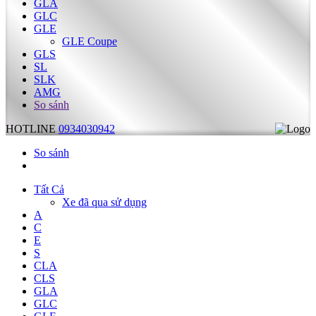
GLA
GLC
GLE
GLE Coupe
GLS
SL
SLK
AMG
So sánh
HOTLINE
0934030942
So sánh
Tất Cả
Xe đã qua sử dụng
A
C
E
S
CLA
CLS
GLA
GLC