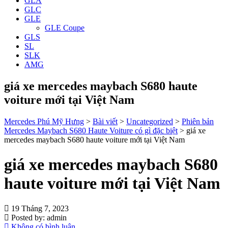
GLA
GLC
GLE
GLE Coupe
GLS
SL
SLK
AMG
giá xe mercedes maybach S680 haute
voiture mới tại Việt Nam
Mercedes Phú Mỹ Hưng
>
Bài viết
>
Uncategorized
>
Phiên bản
Mercedes Maybach S680 Haute Voiture có gì đặc biệt
>
giá xe
mercedes maybach S680 haute voiture mới tại Việt Nam
giá xe mercedes maybach S680
haute voiture mới tại Việt Nam
19 Tháng 7, 2023
Posted by:
admin
Không có bình luận