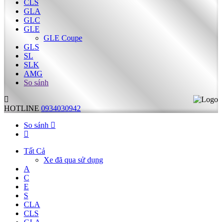
CLS
GLA
GLC
GLE
GLE Coupe
GLS
SL
SLK
AMG
So sánh
HOTLINE
0934030942
So sánh
Tất Cả
Xe đã qua sử dụng
A
C
E
S
CLA
CLS