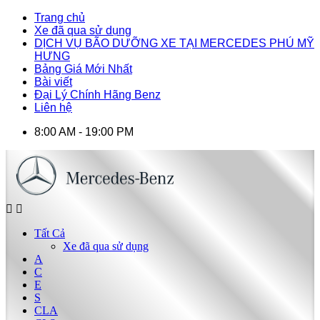
Trang chủ
Xe đã qua sử dụng
DỊCH VỤ BÃO DƯỠNG XE TẠI MERCEDES PHÚ MỸ
HƯNG
Bảng Giá Mới Nhất
Bài viết
Đại Lý Chính Hãng Benz
Liên hệ
8:00 AM - 19:00 PM
Tất Cả
Xe đã qua sử dụng
A
C
E
S
CLA