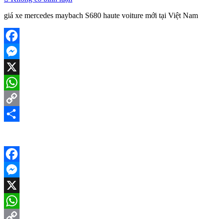
giá xe mercedes maybach S680 haute voiture mới tại Việt Nam
Facebook
Messenger
X
WhatsApp
Copy
Link
Share
Facebook
Messenger
X
WhatsApp