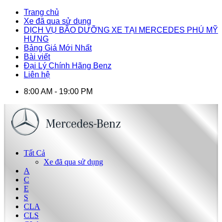
Trang chủ
Xe đã qua sử dụng
DỊCH VỤ BÃO DƯỠNG XE TẠI MERCEDES PHÚ MỸ
HƯNG
Bảng Giá Mới Nhất
Bài viết
Đại Lý Chính Hãng Benz
Liên hệ
8:00 AM - 19:00 PM
Tất Cả
Xe đã qua sử dụng
A
C
E
S
CLA
CLS