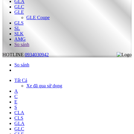
GLA
GLC
GLE
GLE Coupe
GLS
SL
SLK
AMG
So sánh
HOTLINE
0934030942
So sánh
Tất Cả
Xe đã qua sử dụng
A
C
E
S
CLA
CLS
GLA
GLC