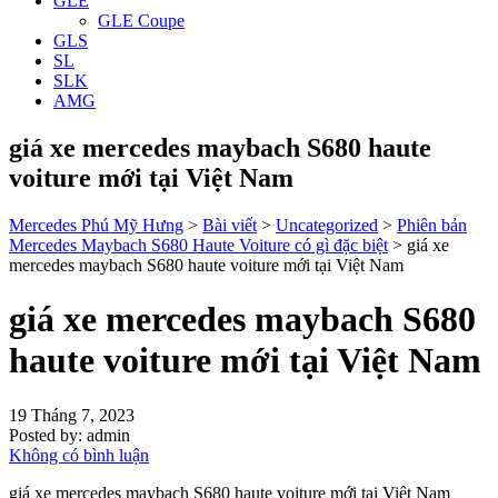
GLE
GLE Coupe
GLS
SL
SLK
AMG
giá xe mercedes maybach S680 haute
voiture mới tại Việt Nam
Mercedes Phú Mỹ Hưng
>
Bài viết
>
Uncategorized
>
Phiên bản
Mercedes Maybach S680 Haute Voiture có gì đặc biệt
>
giá xe
mercedes maybach S680 haute voiture mới tại Việt Nam
giá xe mercedes maybach S680
haute voiture mới tại Việt Nam
19 Tháng 7, 2023
Posted by:
admin
Không có bình luận
giá xe mercedes maybach S680 haute voiture mới tại Việt Nam