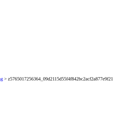
ng
>
z5765017256364_09d2115d55f4f842bc2acf2a877e9f21