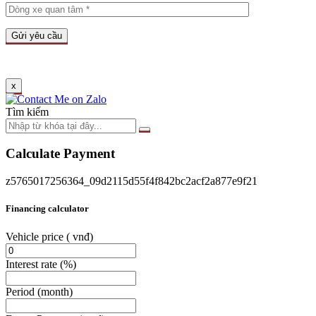
x
Tìm kiếm
Calculate Payment
z5765017256364_09d2115d55f4f842bc2acf2a877e9f21
Financing calculator
Vehicle price
( vnđ)
Interest rate
(%)
Period
(month)