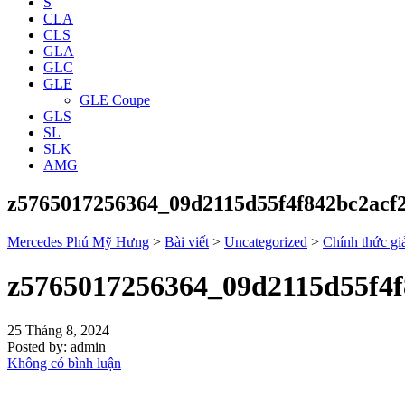
S
CLA
CLS
GLA
GLC
GLE
GLE Coupe
GLS
SL
SLK
AMG
z5765017256364_09d2115d55f4f842bc2acf
Mercedes Phú Mỹ Hưng
>
Bài viết
>
Uncategorized
>
Chính thức g
z5765017256364_09d2115d55f4f
25 Tháng 8, 2024
Posted by:
admin
Không có bình luận