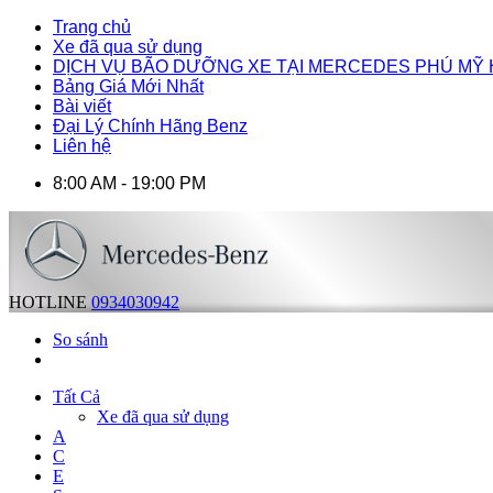
Trang chủ
Xe đã qua sử dụng
DỊCH VỤ BÃO DƯỠNG XE TẠI MERCEDES PHÚ MỸ
Bảng Giá Mới Nhất
Bài viết
Đại Lý Chính Hãng Benz
Liên hệ
8:00 AM - 19:00 PM
HOTLINE
0934030942
So sánh
Tất Cả
Xe đã qua sử dụng
A
C
E