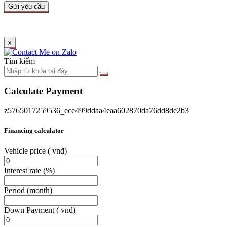
x
Tìm kiếm
Calculate Payment
z5765017259536_ece499ddaa4eaa602870da76dd8de2b3
Financing calculator
Vehicle price
( vnđ)
Interest rate
(%)
Period
(month)
Down Payment
( vnđ)