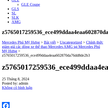
GLE
GLE Coupe
GLS
SL
SLK
AMG
z5765017259536_ece499ddaa4eaa602870d
Mercedes Phú Mỹ Hưng
>
Bài viết
>
Uncategorized
>
Chính thức
giảm giá các dòng xe thể thao Mercedes AMG tại Mercedes Phú
Mỹ Hưng
>
z5765017259536_ece499ddaa4eaa602870da76dd8de2b3
z5765017259536_ece499ddaa4e
25 Tháng 8, 2024
Posted by:
admin
Không có bình luận