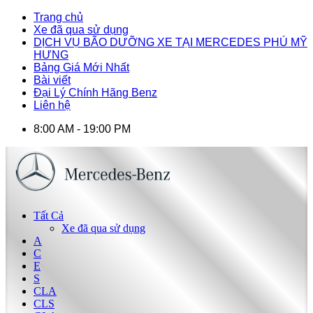
Trang chủ
Xe đã qua sử dụng
DỊCH VỤ BÃO DƯỠNG XE TẠI MERCEDES PHÚ MỸ
HƯNG
Bảng Giá Mới Nhất
Bài viết
Đại Lý Chính Hãng Benz
Liên hệ
8:00 AM - 19:00 PM
Tất Cả
Xe đã qua sử dụng
A
C
E
S
CLA
CLS