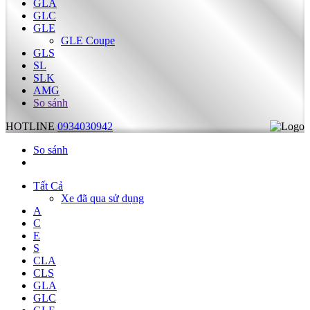
GLA
GLC
GLE
GLE Coupe
GLS
SL
SLK
AMG
So sánh
HOTLINE
0934030942
So sánh
Tất Cả
Xe đã qua sử dụng
A
C
E
S
CLA
CLS
GLA
GLC