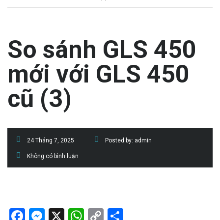
So sánh GLS 450
mới với GLS 450
cũ (3)
24 Tháng 7, 2025
Posted by:
admin
Không có bình luận
Facebook
Messenger
X
WhatsApp
Copy
Share