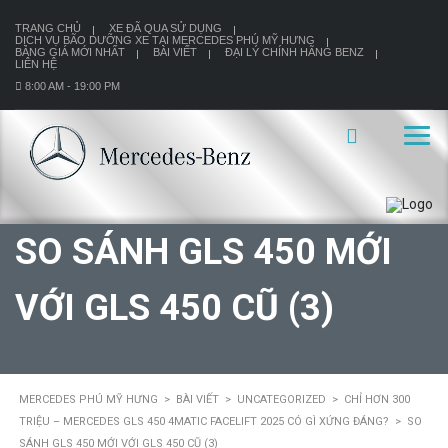
TRANG CHỦ
XE ĐÃ QUA SỬ DỤNG
DỊCH VỤ BÃO DƯỠNG XE TẠI MERCEDES PHÚ MỸ HƯNG
BẢNG GIÁ MỚI NHẤT
BÀI VIẾT
ĐẠI LÝ CHÍNH HÃNG BENZ
LIÊN HỆ
8:00 AM - 19:00 PM
SO SÁNH GLS 450 MỚI
VỚI GLS 450 CŨ (3)
MERCEDES PHÚ MỸ HƯNG
>
BÀI VIẾT
>
UNCATEGORIZED
>
CHỈ HƠN 300
TRIỆU – MERCEDES GLS 450 4MATIC FACELIFT 2025 CÓ GÌ XỨNG ĐÁNG?
>
SO
SÁNH GLS 450 MỚI VỚI GLS 450 CŨ (3)