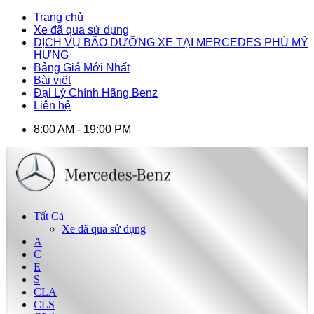
Trang chủ
Xe đã qua sử dụng
DỊCH VỤ BÃO DƯỠNG XE TẠI MERCEDES PHÚ MỸ
HƯNG
Bảng Giá Mới Nhất
Bài viết
Đại Lý Chính Hãng Benz
Liên hệ
8:00 AM - 19:00 PM
Tất Cả
Xe đã qua sử dụng
A
C
E
S
CLA
CLS