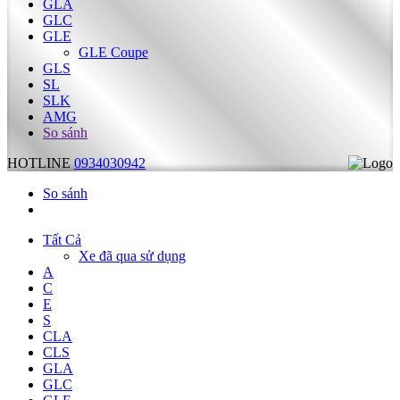
GLA
GLC
GLE
GLE Coupe
GLS
SL
SLK
AMG
So sánh
HOTLINE
0934030942
So sánh
Tất Cả
Xe đã qua sử dụng
A
C
E
S
CLA
CLS
GLA
GLC