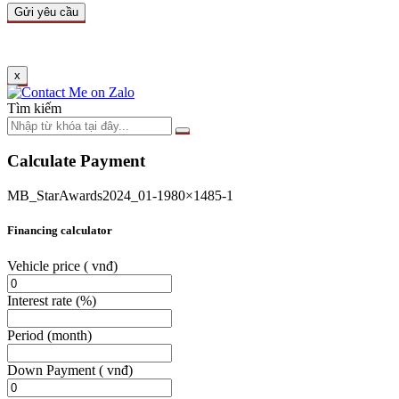
x
Tìm kiếm
Calculate Payment
MB_StarAwards2024_01-1980×1485-1
Financing calculator
Vehicle price
( vnđ)
Interest rate
(%)
Period
(month)
Down Payment
( vnđ)