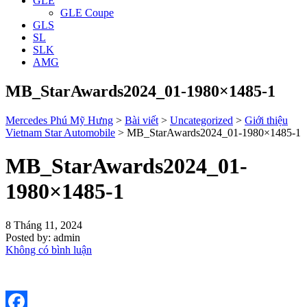
GLE
GLE Coupe
GLS
SL
SLK
AMG
MB_StarAwards2024_01-1980×1485-1
Mercedes Phú Mỹ Hưng
>
Bài viết
>
Uncategorized
>
Giới thiệu
Vietnam Star Automobile
>
MB_StarAwards2024_01-1980×1485-1
MB_StarAwards2024_01-
1980×1485-1
8 Tháng 11, 2024
Posted by:
admin
Không có bình luận