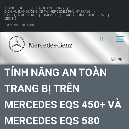
TRANG CHỦ
XE ĐÃ QUA SỬ DỤNG
DỊCH VỤ BÃO DƯỠNG XE TẠI MERCEDES PHÚ MỸ HƯNG
BẢNG GIÁ MỚI NHẤT
BÀI VIẾT
ĐẠI LÝ CHÍNH HÃNG BENZ
LIÊN HỆ
8:00 AM - 19:00 PM
TÍNH NĂNG AN TOÀN
TRANG BỊ TRÊN
MERCEDES EQS 450+ VÀ
MERCEDES EQS 580