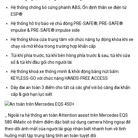
Hệ thống chống bó cứng phanh ABS; Ổn định thân xe điện tử
ESP®
Hệ thống hỗ trợ bảo vệ chủ động PRE-SAFE®, PRE-SAFE®
impulse & PRE-SAFE® impulse side
Hệ thống khóa cửa trung tâm với chức năng tự động khóa khi xe
chạy và mở khóa trong trường hợp khẩn cấp
Túi khí phía trước, túi khí bên hông phía trước & sau, túi khí cửa
sổ & túi khí đầu gối cho người lái
Hệ thống khoá xe thông minh & khởi động bằng nút bấm
KEYLESS-GO với chức năng HANDS-FREE ACCESS
Dây đai an toàn 3 điểm cho tất cả các ghế với bộ căng đai khẩn
cấp & giới hạn lực siết
_ Ngoài ra hệ thống an toàn Attention assist trên Mercedes EQS
580 4Matic có thêm điểm đặc biệt sử dụng camera hồng ngoại để
theo dõi ánh mắt của người lái giúp nhận biết nhanh hơn về tình
huống mất tập trung tăng tính an toàn tuyệt đối .