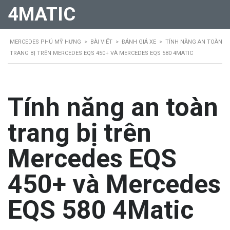
4MATIC
MERCEDES PHÚ MỸ HƯNG
>
BÀI VIẾT
>
ĐÁNH GIÁ XE
>
TÍNH NĂNG AN TOÀN
TRANG BỊ TRÊN MERCEDES EQS 450+ VÀ MERCEDES EQS 580 4MATIC
Tính năng an toàn
trang bị trên
Mercedes EQS
450+ và Mercedes
EQS 580 4Matic