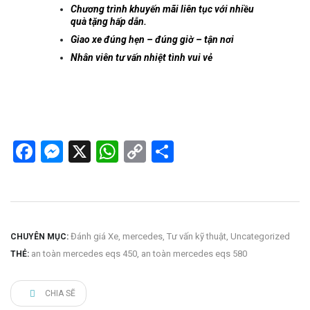
Chương trình khuyến mãi liên tục với nhiều
quà tặng hấp dẫn.
Giao xe đúng hẹn – đúng giờ – tận nơi
Nhân viên tư vấn nhiệt tình vui vẻ
Facebook
Messenger
X
WhatsApp
Copy
Share
Link
Đánh giá Xe
,
mercedes
,
Tư vấn kỹ thuật
,
Uncategorized
CHUYÊN MỤC:
an toàn mercedes eqs 450
,
an toàn mercedes eqs 580
THẺ:
CHIA SẼ