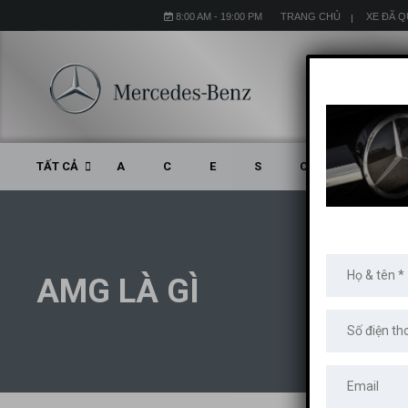
8:00 AM - 19:00 PM
TRANG CHỦ
XE ĐÃ 
TẤT CẢ
A
C
E
S
CLA
CLS
AMG LÀ GÌ