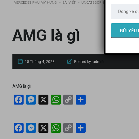
MERCEDES PHÚ MỸ HƯNG
>
BÀI VIẾT
>
UNCATEGORIZED
>
Ý NGHĨA LOGO 
AMG là gì
18 Tháng 4, 2023
Posted by:
admin
AMG là gì
Facebook
Messenger
X
WhatsApp
Copy
Share
Link
Facebook
Messenger
X
WhatsApp
Copy
Share
Link