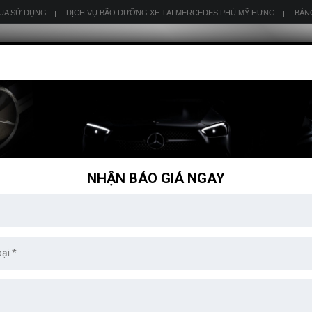
QUA SỬ DỤNG
DỊCH VỤ BÃO DƯỠNG XE TẠI MERCEDES PHÚ MỸ HƯNG
BẢN
GLA
GLC
GLE
GLS
SL
SLK
AMG
NHẬN BÁO GIÁ NGAY