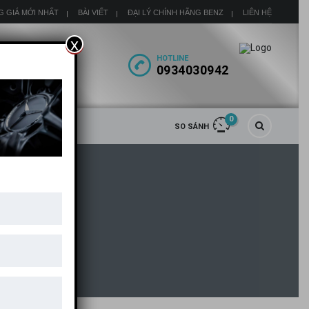
G GIÁ MỚI NHẤT
BÀI VIẾT
ĐẠI LÝ CHÍNH HÃNG BENZ
LIÊN HỆ
x
HOTLINE
0934030942
0
SO SÁNH