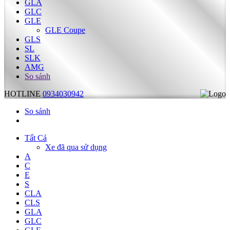
GLA
GLC
GLE
GLE Coupe
GLS
SL
SLK
AMG
So sánh
HOTLINE
0934030942
So sánh
Tất Cả
Xe đã qua sử dụng
A
C
E
S
CLA
CLS
GLA
GLC