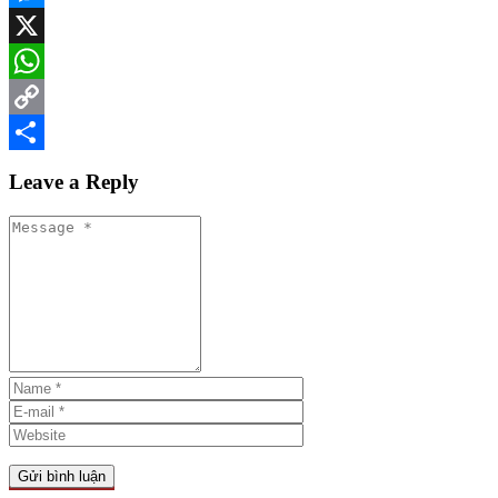
Messenger
X
WhatsApp
Copy
Link
Share
Leave a Reply