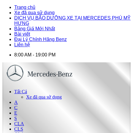
Trang chủ
Xe đã qua sử dụng
DỊCH VỤ BÃO DƯỠNG XE TẠI MERCEDES PHÚ MỸ
HƯNG
Bảng Giá Mới Nhất
Bài viết
Đại Lý Chính Hãng Benz
Liên hệ
8:00 AM - 19:00 PM
Tất Cả
Xe đã qua sử dụng
A
C
E
S
CLA
CLS