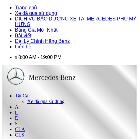
Trang chủ
Xe đã qua sử dụng
DỊCH VỤ BÃO DƯỠNG XE TẠI MERCEDES PHÚ MỸ
HƯNG
Bảng Giá Mới Nhất
Bài viết
Đại Lý Chính Hãng Benz
Liên hệ
8:00 AM - 19:00 PM
Tất Cả
Xe đã qua sử dụng
A
C
E
S
CLA
CLS