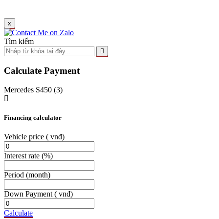
x
Tìm kiếm
Calculate Payment
Mercedes S450 (3)
Financing calculator
Vehicle price
( vnđ)
Interest rate
(%)
Period
(month)
Down Payment
( vnđ)
Calculate