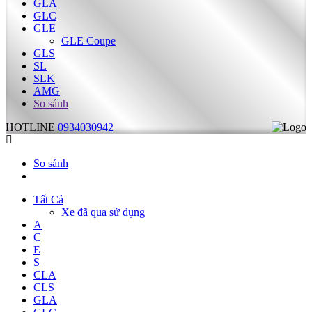
GLA
GLC
GLE
GLE Coupe
GLS
SL
SLK
AMG
So sánh
HOTLINE
0934030942
So sánh
Tất Cả
Xe đã qua sử dụng
A
C
E
S
CLA
CLS
GLA