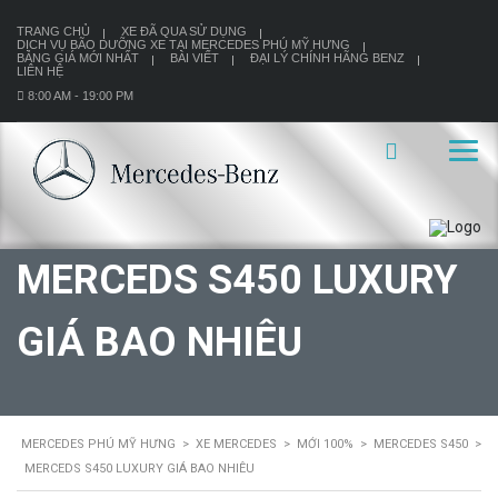
TRANG CHỦ
XE ĐÃ QUA SỬ DỤNG
DỊCH VỤ BÃO DƯỠNG XE TẠI MERCEDES PHÚ MỸ HƯNG
BẢNG GIÁ MỚI NHẤT
BÀI VIẾT
ĐẠI LÝ CHÍNH HÃNG BENZ
LIÊN HỆ
8:00 AM - 19:00 PM
MERCEDS S450 LUXURY
GIÁ BAO NHIÊU
MERCEDES PHÚ MỸ HƯNG
>
XE MERCEDES
>
MỚI 100%
>
MERCEDES S450
>
MERCEDS S450 LUXURY GIÁ BAO NHIÊU