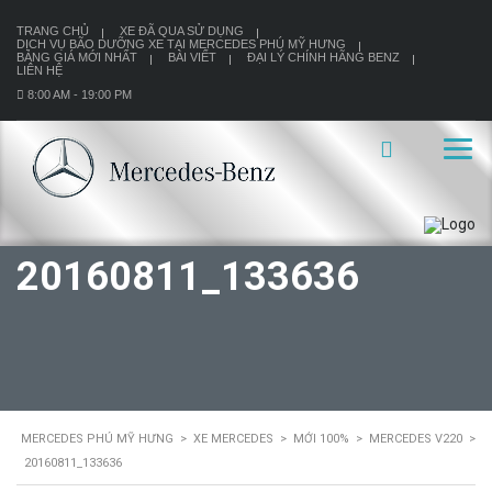
TRANG CHỦ
XE ĐÃ QUA SỬ DỤNG
DỊCH VỤ BÃO DƯỠNG XE TẠI MERCEDES PHÚ MỸ HƯNG
BẢNG GIÁ MỚI NHẤT
BÀI VIẾT
ĐẠI LÝ CHÍNH HÃNG BENZ
LIÊN HỆ
8:00 AM - 19:00 PM
20160811_133636
MERCEDES PHÚ MỸ HƯNG
>
XE MERCEDES
>
MỚI 100%
>
MERCEDES V220
>
20160811_133636