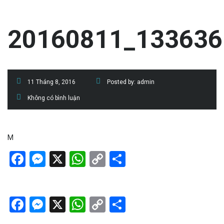
20160811_133636
11 Tháng 8, 2016
Posted by:
admin
Không có bình luận
M
Facebook
Messenger
X
WhatsApp
Copy
Share
Link
Facebook
Messenger
X
WhatsApp
Copy
Share
Link