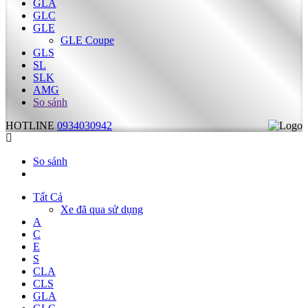
GLA
GLC
GLE
GLE Coupe
GLS
SL
SLK
AMG
So sánh
HOTLINE
0934030942
So sánh
Tất Cả
Xe đã qua sử dụng
A
C
E
S
CLA
CLS
GLA