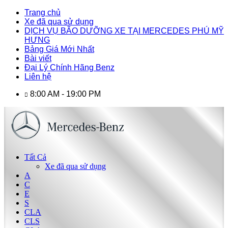
Trang chủ
Xe đã qua sử dụng
DỊCH VỤ BÃO DƯỠNG XE TẠI MERCEDES PHÚ MỸ
HƯNG
Bảng Giá Mới Nhất
Bài viết
Đại Lý Chính Hãng Benz
Liên hệ
8:00 AM - 19:00 PM
Tất Cả
Xe đã qua sử dụng
A
C
E
S
CLA
CLS