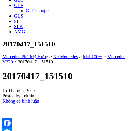
GLC
GLE
GLE Coupe
GLS
SL
SLK
AMG
20170417_151510
Mercedes Phú Mỹ Hưng
>
Xe Mercedes
>
Mới 100%
>
Mercedes
V220
>
20170417_151510
20170417_151510
15 Tháng 5, 2017
Posted by:
admin
Không có bình luận