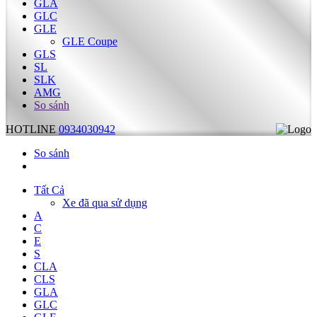
GLA
GLC
GLE
GLE Coupe
GLS
SL
SLK
AMG
So sánh
HOTLINE
0934030942
So sánh
Tất Cả
Xe đã qua sử dụng
A
C
E
S
CLA
CLS
GLA
GLC