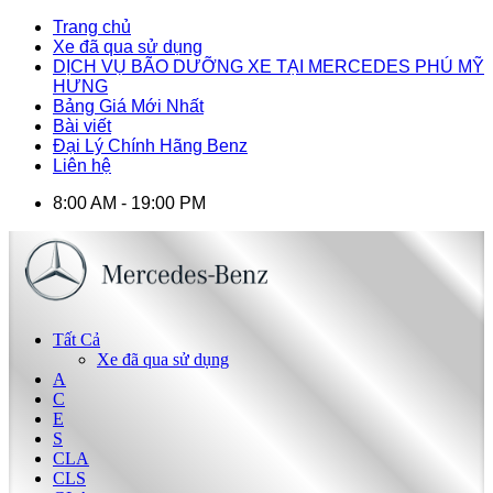
Trang chủ
Xe đã qua sử dụng
DỊCH VỤ BÃO DƯỠNG XE TẠI MERCEDES PHÚ MỸ
HƯNG
Bảng Giá Mới Nhất
Bài viết
Đại Lý Chính Hãng Benz
Liên hệ
8:00 AM - 19:00 PM
Tất Cả
Xe đã qua sử dụng
A
C
E
S
CLA
CLS