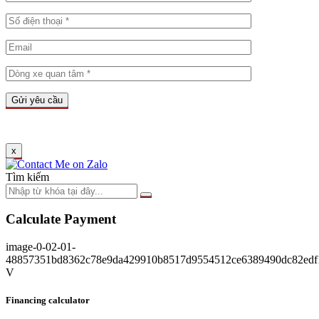
x
Tìm kiếm
Calculate Payment
image-0-02-01-
48857351bd8362c78e9da429910b8517d9554512ce6389490dc82edf
V
Financing calculator