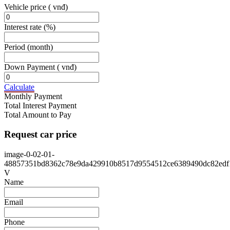
Vehicle price
( vnđ)
Interest rate
(%)
Period
(month)
Down Payment
( vnđ)
Calculate
Monthly Payment
Total Interest Payment
Total Amount to Pay
Request car price
image-0-02-01-
48857351bd8362c78e9da429910b8517d9554512ce6389490dc82edf
V
Name
Email
Phone