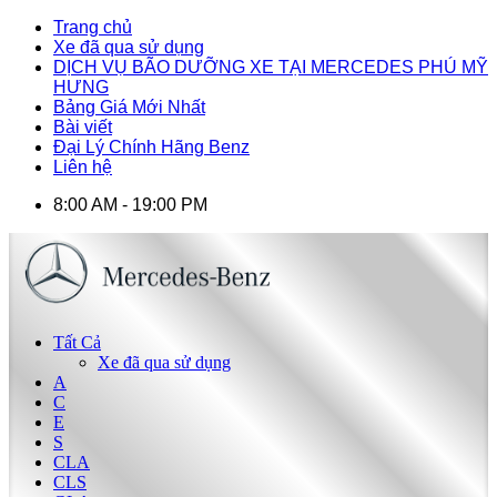
Trang chủ
Xe đã qua sử dụng
DỊCH VỤ BÃO DƯỠNG XE TẠI MERCEDES PHÚ MỸ
HƯNG
Bảng Giá Mới Nhất
Bài viết
Đại Lý Chính Hãng Benz
Liên hệ
8:00 AM - 19:00 PM
Tất Cả
Xe đã qua sử dụng
A
C
E
S
CLA
CLS