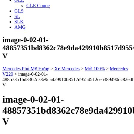
GLE
GLE Coupe
GLS
SL
SLK
AMG
image-0-02-01-
48857351bd8362c78e9da429910b8517d9554
V
Mercedes Phú Mỹ Hưng
>
Xe Mercedes
>
Mới 100%
>
Mercedes
V220
>
image-0-02-01-
48857351bd8362c78e9da429910b8517d9554512ce6389490dc82edf
V
image-0-02-01-
48857351bd8362c78e9da429910
V