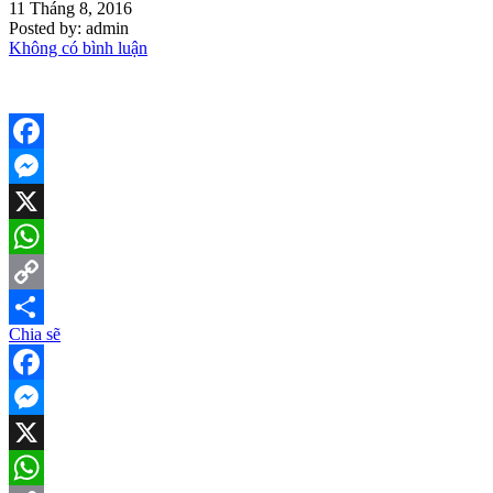
11 Tháng 8, 2016
Posted by:
admin
Không có bình luận
Facebook
Messenger
X
WhatsApp
Copy
Chia sẽ
Link
Share
Facebook
Messenger
X