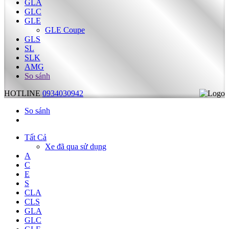
GLA
GLC
GLE
GLE Coupe
GLS
SL
SLK
AMG
So sánh
HOTLINE
0934030942
So sánh
Tất Cả
Xe đã qua sử dụng
A
C
E
S
CLA
CLS
GLA
GLC