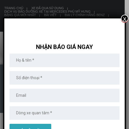
TRANG CHỦ
XE ĐÃ QUA SỬ DỤNG
DỊCH VỤ BÃO DƯỠNG XE TẠI MERCEDES PHÚ MỸ HƯNG
BẢNG GIÁ MỚI NHẤT
BÀI VIẾT
ĐẠI LÝ CHÍNH HÃNG BENZ
x
LIÊN HỆ
8:00 AM - 19:00 PM
NHẬN BÁO GIÁ NGAY
IMAGE-0-02-01-
94C3DCF451904B2E51E3
V
MERCEDES PHÚ MỸ HƯNG
>
XE MERCEDES
>
MỚI 100%
>
MERCEDES
V220
>
IMAGE-0-02-01-