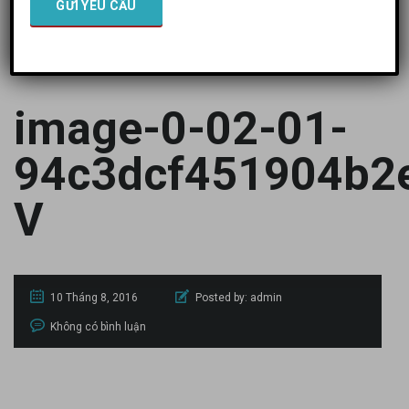
94C3DCF451904B2E51E370A13D8A85357D329204ED67B985059E03A9875527A4-
V
image-0-02-01-
94c3dcf451904b2
V
10 Tháng 8, 2016
Posted by:
admin
Không có bình luận