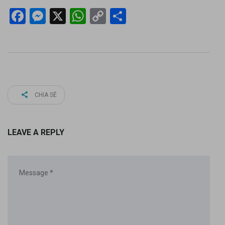
Facebook
Messenger
X
WhatsApp
Copy
Share
Link
CHIA SẼ
LEAVE A REPLY