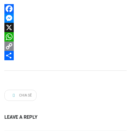
Facebook
Messenger
X
WhatsApp
Copy
Link
Share
CHIA SẼ
LEAVE A REPLY