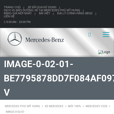
TRANG CHỦ
XE ĐÃ QUA SỬ DỤNG
DỊCH VỤ BÃO DƯỠNG XE TẠI MERCEDES PHÚ MỸ HƯNG
BẢNG GIÁ MỚI NHẤT
BÀI VIẾT
ĐẠI LÝ CHÍNH HÃNG BENZ
LIÊN HỆ
8:00 AM - 19:00 PM
IMAGE-0-02-01-
BE7795878DD7F084AF09
V
MERCEDES PHÚ MỸ HƯNG
>
XE MERCEDES
>
MỚI 100%
>
MERCEDES V220
>
IMAGE-0-02-01-