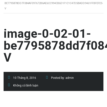
BE7795878DD7F084AF097672B6AE6CC994CB6D1F1C1C47D5BADD9461FFBFEFE5-
V
image-0-02-01-
be7795878dd7f08
V
10 Tháng 8, 2016
Posted by:
admin
Không có bình luận