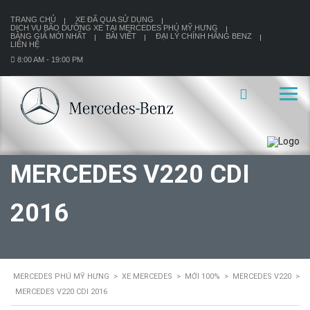
TRANG CHỦ
XE ĐÃ QUA SỬ DỤNG
DỊCH VỤ BÃO DƯỠNG XE TẠI MERCEDES PHÚ MỸ HƯNG
BẢNG GIÁ MỚI NHẤT
BÀI VIẾT
ĐẠI LÝ CHÍNH HÃNG BENZ
LIÊN HỆ
8:00 AM - 19:00 PM
MERCEDES V220 CDI
2016
MERCEDES PHÚ MỸ HƯNG
>
XE MERCEDES
>
MỚI 100%
>
MERCEDES V220
>
MERCEDES V220 CDI 2016