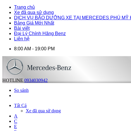
Trang chủ
Xe đã qua sử dụng
DỊCH VỤ BÃO DƯỠNG XE TẠI MERCEDES PHÚ MỸ
Bảng Giá Mới Nhất
Bài viết
Đại Lý Chính Hãng Benz
Liên hệ
8:00 AM - 19:00 PM
HOTLINE
0934030942
So sánh
Tất Cả
Xe đã qua sử dụng
A
C
E