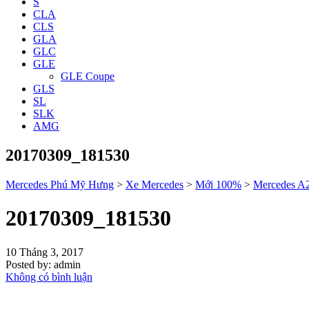
S
CLA
CLS
GLA
GLC
GLE
GLE Coupe
GLS
SL
SLK
AMG
20170309_181530
Mercedes Phú Mỹ Hưng
>
Xe Mercedes
>
Mới 100%
>
Mercedes A
20170309_181530
10 Tháng 3, 2017
Posted by:
admin
Không có bình luận