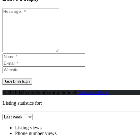
© 2018 Bản quyền nội dung thuộc về
Mercedes Benz
Listing statistics for:
Listing views
Phone number views