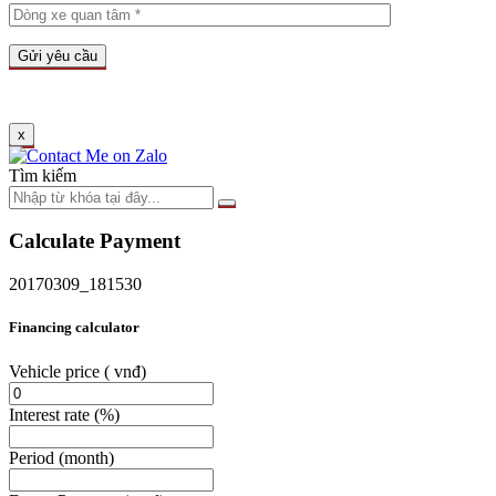
x
Tìm kiếm
Calculate Payment
20170309_181530
Financing calculator
Vehicle price
( vnđ)
Interest rate
(%)
Period
(month)