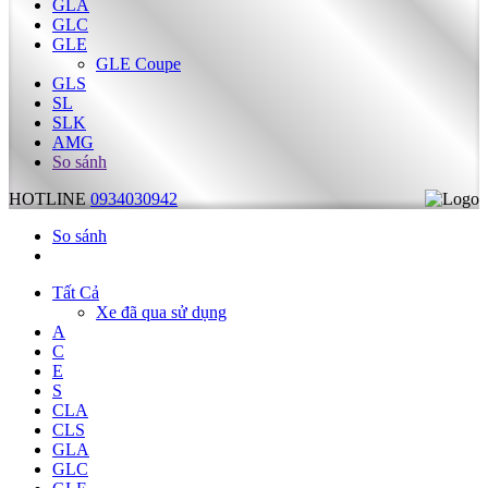
GLA
GLC
GLE
GLE Coupe
GLS
SL
SLK
AMG
So sánh
HOTLINE
0934030942
So sánh
Tất Cả
Xe đã qua sử dụng
A
C
E
S
CLA
CLS
GLA
GLC