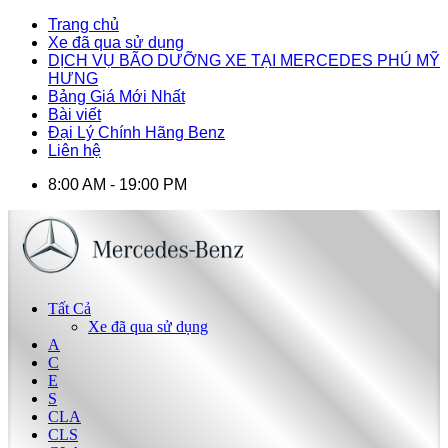
Trang chủ
Xe đã qua sử dụng
DỊCH VỤ BÃO DƯỠNG XE TẠI MERCEDES PHÚ MỸ
HƯNG
Bảng Giá Mới Nhất
Bài viết
Đại Lý Chính Hãng Benz
Liên hệ
8:00 AM - 19:00 PM
Tất Cả
Xe đã qua sử dụng
A
C
E
S
CLA
CLS