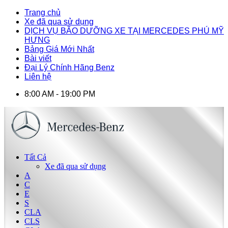
Trang chủ
Xe đã qua sử dụng
DỊCH VỤ BÃO DƯỠNG XE TẠI MERCEDES PHÚ MỸ
HƯNG
Bảng Giá Mới Nhất
Bài viết
Đại Lý Chính Hãng Benz
Liên hệ
8:00 AM - 19:00 PM
Tất Cả
Xe đã qua sử dụng
A
C
E
S
CLA
CLS