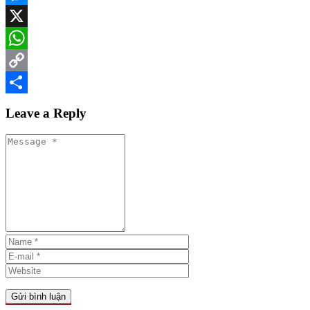
Messenger
X
WhatsApp
Copy
Link
Share
Leave a Reply