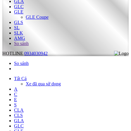
GLA
GLC
GLE
GLE Coupe
GLS
SL
SLK
AMG
So sánh
HOTLINE
0934030942
So sánh
Tất Cả
Xe đã qua sử dụng
A
C
E
S
CLA
CLS
GLA
GLC