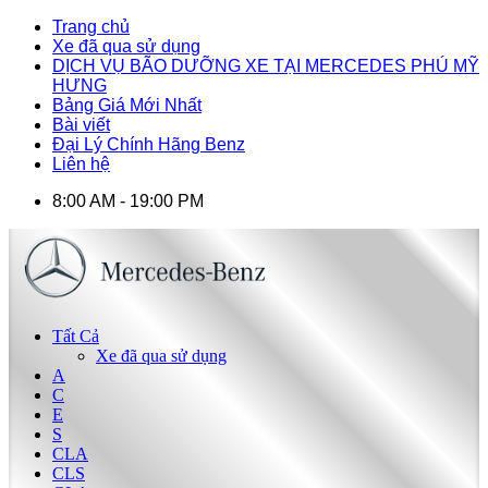
Trang chủ
Xe đã qua sử dụng
DỊCH VỤ BÃO DƯỠNG XE TẠI MERCEDES PHÚ MỸ
HƯNG
Bảng Giá Mới Nhất
Bài viết
Đại Lý Chính Hãng Benz
Liên hệ
8:00 AM - 19:00 PM
Tất Cả
Xe đã qua sử dụng
A
C
E
S
CLA
CLS