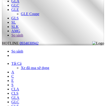
GLA
GLC
GLE
GLE Coupe
GLS
SL
SLK
AMG
So sánh
HOTLINE
0934030942
So sánh
Tất Cả
Xe đã qua sử dụng
A
C
E
S
CLA
CLS
GLA
GLC