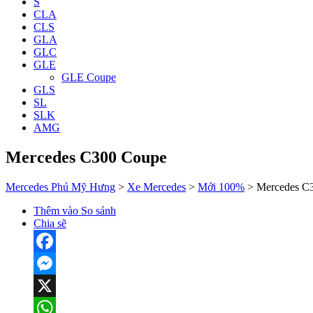
S
CLA
CLS
GLA
GLC
GLE
GLE Coupe
GLS
SL
SLK
AMG
Mercedes C300 Coupe
Mercedes Phú Mỹ Hưng
>
Xe Mercedes
>
Mới 100%
>
Mercedes C
Thêm vào So sánh
Chia sẽ
Facebook
Messenger
X