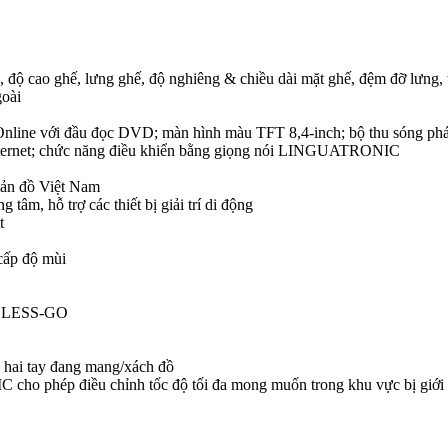
, độ cao ghế, lưng ghế, độ nghiêng & chiều dài mặt ghế, đệm đỡ lưng, 
goài
ine với đầu đọc DVD; màn hình màu TFT 8,4-inch; bộ thu sóng phát 
nternet; chức năng điều khiển bằng giọng nói LINGUATRONIC
bản đồ Việt Nam
 tâm, hỗ trợ các thiết bị giải trí di động
t
ấp độ mùi
KEYLESS-GO
ai tay đang mang/xách đồ
cho phép điều chỉnh tốc độ tối đa mong muốn trong khu vực bị giới 