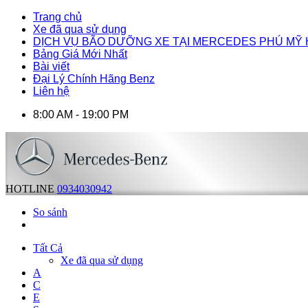
Trang chủ
Xe đã qua sử dụng
DỊCH VỤ BÃO DƯỠNG XE TẠI MERCEDES PHÚ MỸ
Bảng Giá Mới Nhất
Bài viết
Đại Lý Chính Hãng Benz
Liên hệ
8:00 AM - 19:00 PM
HOTLINE
0934030942
So sánh
Tất Cả
Xe đã qua sử dụng
A
C
E