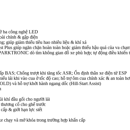
hứ ba công nghệ LED
oài chỉnh & gập điện
; giúp giảm thiểu tiêu hao nhiêu liệu & khí xả
st Plus giúp ngăn chặn hoàn toàn hoặc giảm thiểu hậu quả của va chạ
p PARKTRONIC dò tìm không gian đỗ xe phù hợp; tự động điều khiển ta
p BAS; Chống trượt khi tăng tốc ASR; Ổn định thân xe điện tử ESP
ếu lái khi vào cua ở tốc độ cao; hỗ trợ ôm cua chính xác & an toàn h
) và hỗ trợ khởi hành ngang dốc (Hill-Start Assist)
h
túi khí đầu gối cho người lái
n thương cổ cho ghế trước
cấp & giới hạn lực siết
xe chạy và mở khóa trong trường hợp khẩn cấp