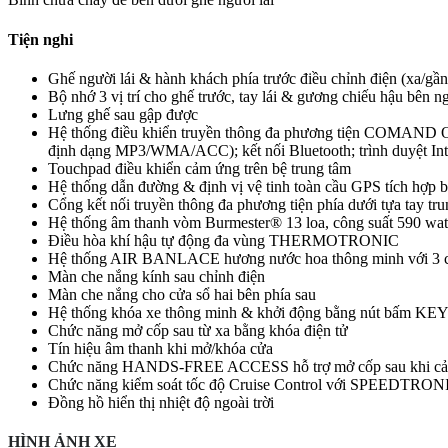
Tiện nghi
Ghế người lái & hành khách phía trước điều chỉnh điện (xa/gần
Bộ nhớ 3 vị trí cho ghế trước, tay lái & gương chiếu hậu bên n
Lưng ghế sau gập được
Hệ thống điều khiển truyền thông đa phương tiện COMAND Onl
định dạng MP3/WMA/ACC); kết nối Bluetooth; trình duyệt I
Touchpad điều khiển cảm ứng trên bệ trung tâm
Hệ thống dẫn đường & định vị vệ tinh toàn cầu GPS tích hợp 
Cổng kết nối truyền thông đa phương tiện phía dưới tựa tay trung
Hệ thống âm thanh vòm Burmester® 13 loa, công suất 590 wat
Điều hòa khí hậu tự động đa vùng THERMOTRONIC
Hệ thống AIR BANLACE hương nước hoa thông minh với 3 c
Màn che nắng kính sau chỉnh điện
Màn che nắng cho cửa sổ hai bên phía sau
Hệ thống khóa xe thông minh & khởi động bằng nút bấm 
Chức năng mở cốp sau từ xa bằng khóa điện tử
Tín hiệu âm thanh khi mở/khóa cửa
Chức năng HANDS-FREE ACCESS hỗ trợ mở cốp sau khi cả h
Chức năng kiểm soát tốc độ Cruise Control với SPEEDTRONIC 
Đồng hồ hiển thị nhiệt độ ngoài trời
HÌNH ẢNH XE