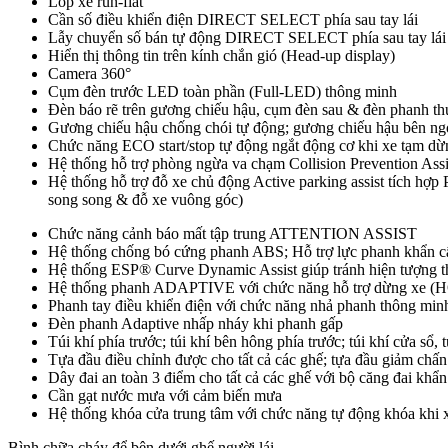
Lốp xe run-flat
Cần số điều khiển điện DIRECT SELECT phía sau tay lái
Lẫy chuyển số bán tự động DIRECT SELECT phía sau tay lái
Hiển thị thông tin trên kính chắn gió (Head-up display)
Camera 360°
Cụm đèn trước LED toàn phần (Full-LED) thông minh
Đèn báo rẽ trên gương chiếu hậu, cụm đèn sau & đèn phanh t
Gương chiếu hậu chống chói tự động; gương chiếu hậu bên ng
Chức năng ECO start/stop tự động ngắt động cơ khi xe tạm dừng
Hệ thống hỗ trợ phòng ngừa va chạm Collision Prevention Assi
Hệ thống hỗ trợ đỗ xe chủ động Active parking assist tích hợ
song song & đỗ xe vuông góc)
Chức năng cảnh báo mất tập trung ATTENTION ASSIST
Hệ thống chống bó cứng phanh ABS; Hỗ trợ lực phanh khẩn cấ
Hệ thống ESP® Curve Dynamic Assist giúp tránh hiện tượng thi
Hệ thống phanh ADAPTIVE với chức năng hỗ trợ dừng xe (HOLD
Phanh tay điều khiển điện với chức năng nhả phanh thông min
Đèn phanh Adaptive nhấp nháy khi phanh gấp
Túi khí phía trước; túi khí bên hông phía trước; túi khí cửa sổ, 
Tựa đầu điều chỉnh được cho tất cả các ghế; tựa đầu giảm chấ
Dây đai an toàn 3 điểm cho tất cả các ghế với bộ căng đai khẩn 
Cần gạt nước mưa với cảm biến mưa
Hệ thống khóa cửa trung tâm với chức năng tự động khóa khi 
Bình chữa cháy để bên dưới ghế người lái