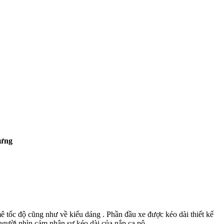
Hưng
 tốc độ cũng như về kiểu dáng . Phần đầu xe được kéo dài thiết kế
người nhìn cảm nhận sự kéo dài của nắp ca pô .