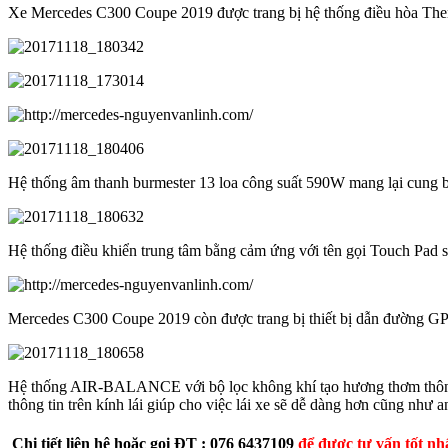
Xe Mercedes C300 Coupe 2019 được trang bị hệ thống điều hòa Therm
Hệ thống âm thanh burmester 13 loa công suất 590W mang lại cung bật 
Hệ thống điều khiển trung tâm bằng cảm ứng với tên gọi Touch Pad sa
Mercedes C300 Coupe 2019 còn được trang bị thiết bị dẫn đường
Hệ thống AIR-BALANCE với bộ lọc không khí tạo hương thơm thông
thông tin trên kính lái giúp cho việc lái xe sẽ dễ dàng hơn cũng như a
Chi tiết l
iên hệ
hoặc gọi ĐT : 076 6437109
để được tư vấn tốt nh