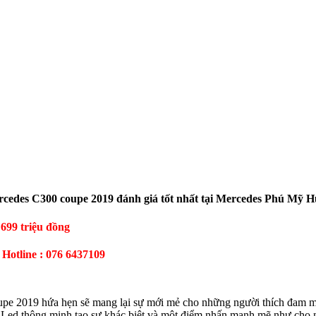
cedes C300 coupe 2019 đánh giá tốt nhất tại Mercedes Phú Mỹ 
 699 triệu đồng
Hotline : 076 6437109
upe 2019 hứa hẹn sẽ mang lại sự mới mẻ cho những người thích đam mê
ll-Led thông minh tạo sự khác biệt và một điểm nhấn mạnh mẽ như cho 