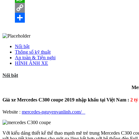
WhatsApp
Copy
Link
Share
Nổi bật
Thông số kỹ thuật
An toàn & Tiện nghi
HÌNH ẢNH XE
Nổi bật
Mer
Giá xe Mercedes C300 coupe 2019 nhập khẩu tại Việt Nam :
2 tỷ
Website :
mercedes-nguyenvanlinh.com/
Với kiểu dáng thiết kế thể thao mạnh mẽ trẻ trung Mercedes C300 co
với họa tiết kim cương cho mặt ga lăng kết hợp với hệ thống đèn Fu