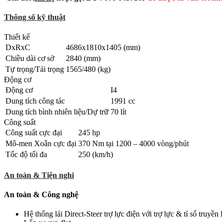
Thông số kỹ thuật
Thiết kế
DxRxC
4686x1810x1405 (mm)
Chiều dài cơ sở
2840 (mm)
Tự trọng/Tải trọng
1565/480 (kg)
Động cơ
Động cơ
I4
Dung tích công tác
1991 cc
Dung tích bình nhiên liệu/Dự trữ
70 lít
Công suất
Công suất cực đại
245 hp
Mô-men Xoắn cực đại
370 Nm tại 1200 – 4000 vòng/phút
Tốc độ tối đa
250 (km/h)
An toàn & Tiện nghi
An toàn & Công nghệ
Hệ thống lái Direct-Steer trợ lực điện với trợ lực & tỉ số truyền 