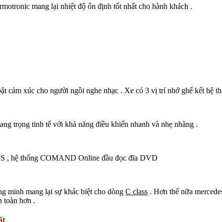
otronic mang lại nhiệt độ ổn định tốt nhất cho hành khách .
cảm xúc cho người ngồi nghe nhạc . Xe có 3 vị trí nhớ ghế kết hệ thốn
ng trọng tinh tế với khả năng điều khiển nhanh và nhẹ nhàng .
 GPS , hệ thống COMAND Online đầu đọc đĩa DVD
 minh mang lại sự khác biệt cho dòng
C class
. Hơn thế nữa mercedes
n toàn hơn .
ất