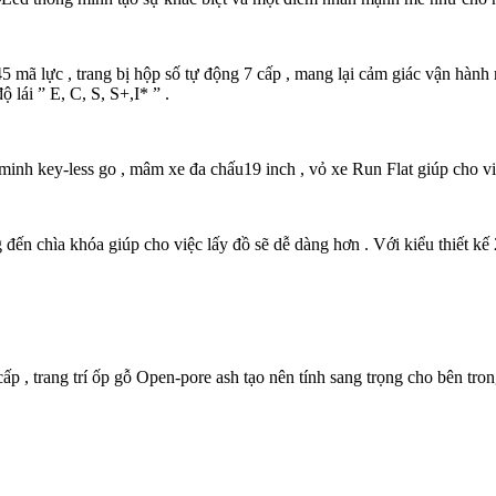
245 mã lực , trang bị hộp số tự động 7 cấp , mang lại cảm giác vận hà
lái ” E, C, S, S+,I* ” .
h key-less go , mâm xe đa chấu19 inch , vỏ xe Run Flat giúp cho việc
n chìa khóa giúp cho việc lấy đồ sẽ dễ dàng hơn . Với kiểu thiết kế 
p , trang trí ốp gỗ Open-pore ash tạo nên tính sang trọng cho bên tro