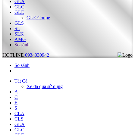
GLA
GLC
GLE
GLE Coupe
GLS
SL
SLK
AMG
So sánh
HOTLINE
0934030942
So sánh
Tất Cả
Xe đã qua sử dụng
A
C
E
S
CLA
CLS
GLA
GLC