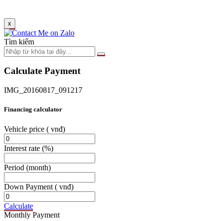
x
Tìm kiếm
Calculate Payment
IMG_20160817_091217
Financing calculator
Vehicle price
( vnđ)
Interest rate
(%)
Period
(month)
Down Payment
( vnđ)
Calculate
Monthly Payment