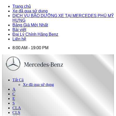
Trang chủ
Xe đã qua sử dụng
DỊCH VỤ BÃO DƯỠNG XE TẠI MERCEDES PHÚ MỸ
HƯNG
Bảng Giá Mới Nhất
Bài viết
Đại Lý Chính Hãng Benz
Liên hệ
8:00 AM - 19:00 PM
Tất Cả
Xe đã qua sử dụng
A
C
E
S
CLA
CLS