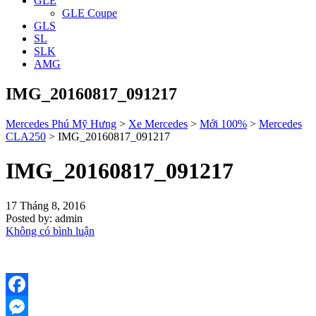
GLE
GLE Coupe
GLS
SL
SLK
AMG
IMG_20160817_091217
Mercedes Phú Mỹ Hưng
>
Xe Mercedes
>
Mới 100%
>
Mercedes
CLA250
>
IMG_20160817_091217
IMG_20160817_091217
17 Tháng 8, 2016
Posted by:
admin
Không có bình luận
Facebook