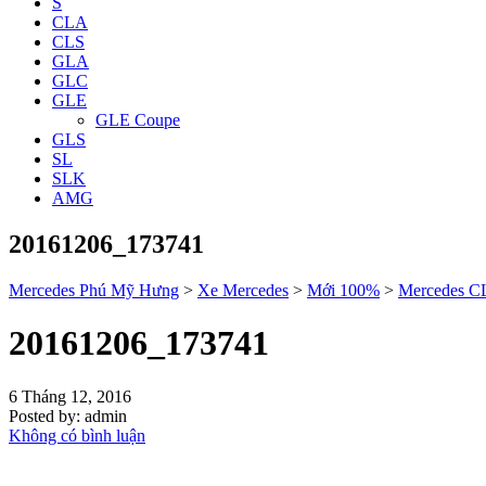
S
CLA
CLS
GLA
GLC
GLE
GLE Coupe
GLS
SL
SLK
AMG
20161206_173741
Mercedes Phú Mỹ Hưng
>
Xe Mercedes
>
Mới 100%
>
Mercedes 
20161206_173741
6 Tháng 12, 2016
Posted by:
admin
Không có bình luận