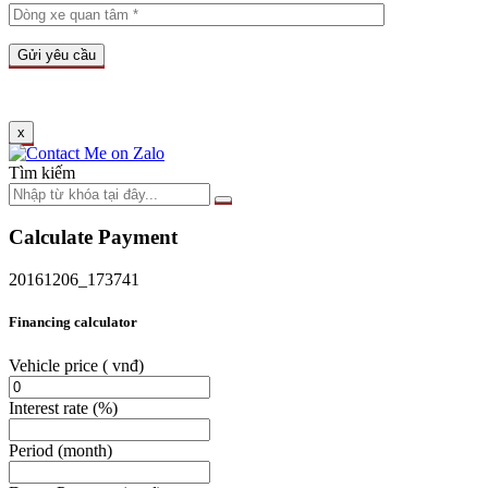
x
Tìm kiếm
Calculate Payment
20161206_173741
Financing calculator
Vehicle price
( vnđ)
Interest rate
(%)
Period
(month)