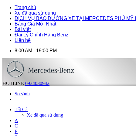
Trang chủ
Xe đã qua sử dụng
DỊCH VỤ BÃO DƯỠNG XE TẠI MERCEDES PHÚ MỸ
Bảng Giá Mới Nhất
Bài viết
Đại Lý Chính Hãng Benz
Liên hệ
8:00 AM - 19:00 PM
HOTLINE
0934030942
So sánh
Tất Cả
Xe đã qua sử dụng
A
C
E