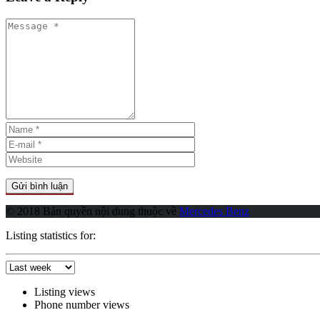
© 2018 Bản quyền nội dung thuộc về
Mercedes Benz
Listing statistics for:
Listing views
Phone number views